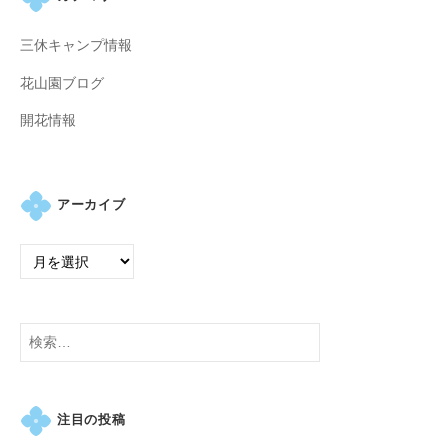
紅
葉
三休キャンプ情報
等
花山園ブログ
、
四
開花情報
季
折
々
アーカイブ
の
美
し
い
花
検
が
索:
楽
し
め
注目の投稿
ま