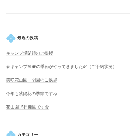
の
シ
紫
ョ
陽
ン
花
と
最近の投稿
山
ぼ
キャンプ場閉鎖のご挨拶
う
し
春キャンプ🌸🏕️の季節がやってきました🌿（ご予約状況）
が
咲
美咲花山園 閉園のご挨拶
き
今年も紫陽花の季節ですね
乱
れ
花山園15日開園です🌼
、
秋
に
は
カテゴリー