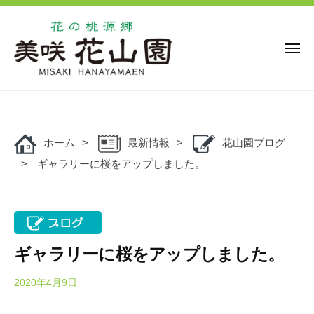
花
ー
コ
の
ン
桃
源
テ
メ
ニ
郷
ン
ュ
美
花
ー
ツ
花
咲
の
の
へ
花
桃
桃
ス
山
源
ホーム
最新情報
花山園ブログ
キ
源
園
郷
ギャラリーに桜をアップしました。
ッ
郷
美
プ
美
咲
咲
花
花
山
山
園
ギャラリーに桜をアップしました。
園
で
は
2020年4月9日
b
y
、