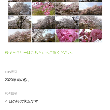
・
藤
が
咲
き
、
初
夏
に
桜ギャラリーはこちらからご覧ください。
は
1
0
投
前の投稿
0
稿
2020年園の桜。
種
ナ
類
ビ
次の投稿
２
ゲ
万
今日の桜の状況です
ー
株