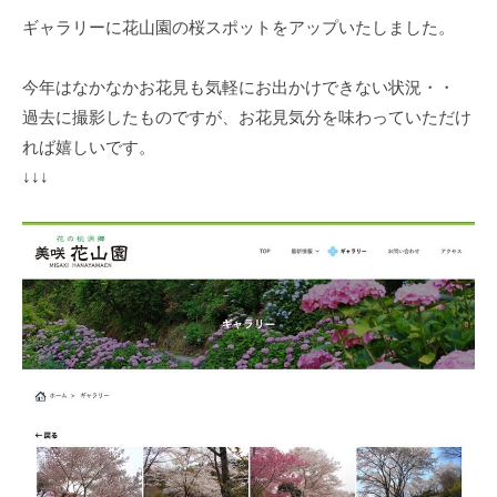
Y
春
ギャラリーに花山園の桜スポットをアップいたしました。
o
は
s
5
h
今年はなかなかお花見も気軽にお出かけできない状況・・
0
i
0
過去に撮影したものですが、お花見気分を味わっていただけ
m
本
れば嬉しいです。
o
の
↓↓↓
t
八
o
重
M
桜
i
、
y
5
o
月
に
は
石
楠
花