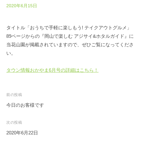
春
2020年6月15日
b
は
y
5
Y
0
タイトル「おうちで手軽に楽しもう! テイクアウトグルメ」
o
0
89ページからの『岡山で楽しむ アジサイ&ホタルガイド』に
s
本
h
当花山園が掲載されていますので、ぜひご覧になってくださ
の
i
い。
八
m
重
o
タウン情報おかやま6月号の詳細はこちら！
桜
t
、
o
5
M
投
前の投稿
月
i
稿
に
y
今日のお客様です
o
は
ナ
石
ビ
次の投稿
楠
ゲ
2020年6月22日
花
ー