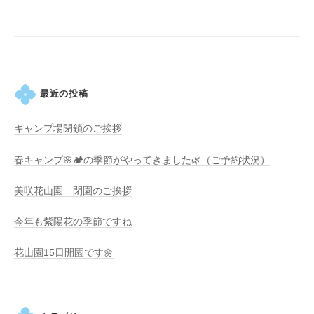
・
シ
藤
ョ
が
ン
咲
き
、
最近の投稿
初
夏
キャンプ場閉鎖のご挨拶
に
春キャンプ🌸🏕️の季節がやってきました🌿（ご予約状況）
は
1
美咲花山園 閉園のご挨拶
0
0
今年も紫陽花の季節ですね
種
類
花山園15日開園です🌼
２
万
株