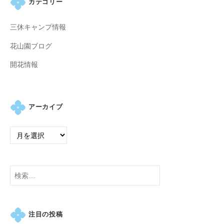
カテゴリー
の
紫
三休キャンプ情報
陽
花
花山園ブログ
と
開花情報
山
ぼ
う
し
アーカイブ
が
咲
き
乱
れ
検
、
索:
秋
に
注目の投稿
は