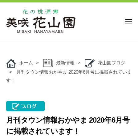
花
ー
コ
の
ン
桃
源
テ
メ
ニ
郷
ン
ュ
美
花
ー
ツ
花
咲
の
の
へ
花
桃
桃
ス
山
源
ホーム
最新情報
花山園ブログ
キ
源
園
郷
月刊タウン情報おかやま 2020年6月号に掲載されていま
ッ
郷
美
す！
プ
美
咲
咲
花
花
山
山
園
園
で
月刊タウン情報おかやま 2020年6月号
は
に掲載されています！
、