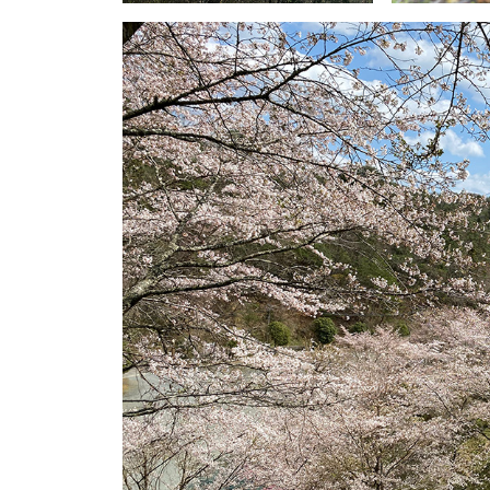
に
は
石
楠
花
・
藤
が
咲
き
、
初
夏
に
は
1