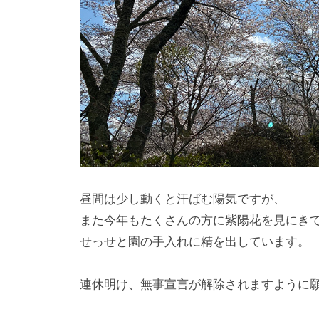
し
が
咲
き
乱
れ
、
秋
に
は
昼間は少し動くと汗ばむ陽気ですが、
紅
また今年もたくさんの方に紫陽花を見にき
葉
せっせと園の手入れに精を出しています。
等
、
連休明け、無事宣言が解除されますように
四
季