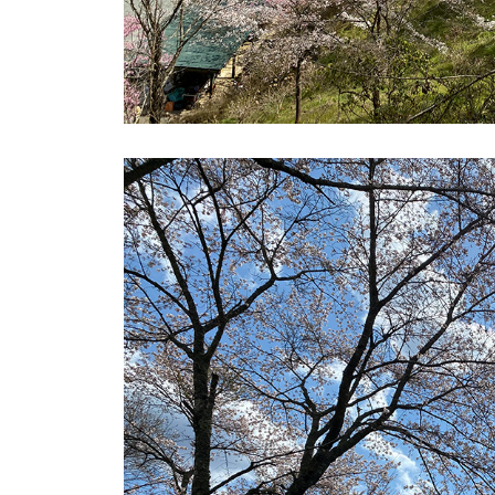
0
0
種
類
２
万
株
の
紫
陽
花
と
山
ぼ
う