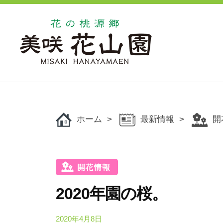
コ
の
ン
桃
源
テ
郷
ン
美
ツ
花
花
咲
へ
の
の
花
ス
桃
桃
山
キ
源
ホーム
最新情報
開
源
園
ッ
郷
郷
美
プ
美
咲
咲
花
花
山
2020年園の桜。
山
園
で
園
2020年4月8日
b