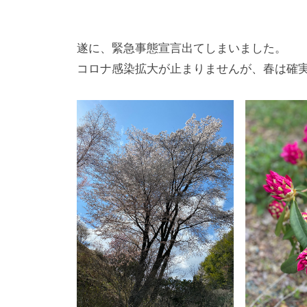
は
y
、
Y
遂に、緊急事態宣言出てしまいました。
o
春
s
コロナ感染拡大が止まりませんが、春は確
は
h
5
i
0
m
0
o
本
t
の
o
八
M
重
i
桜
y
、
o
5
月