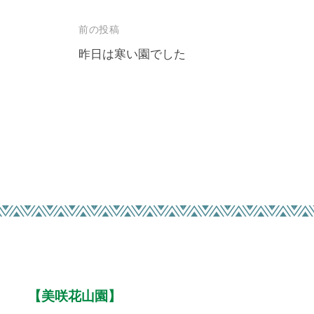
折
投
前の投稿
々
稿
昨日は寒い園でした
の
美
ナ
し
ビ
い
ゲ
花
ー
が
シ
楽
ョ
し
ン
め
ま
す
。
【美咲花山園】