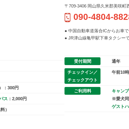
〒709-3406 岡山県久米郡美咲町西川上
090-4804-882
● 中国自動車道落合ICからお車で 
● JR津山線亀甲駅下車タクシーで
受付期間
通年
チェックイン／
午前10
チェックアウト
：300円
ご利用料
キャンプ
パス
：2,000円
※愛犬同
ゲストハ
無料）