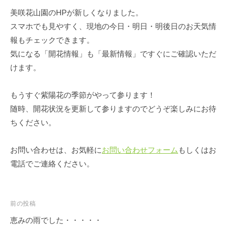
Y
件
春
美咲花山園のHPが新しくなりました。
o
の
は
スマホでも見やすく、現地の今日・明日・明後日のお天気情
s
コ
5
h
メ
報もチェックできます。
0
i
ン
0
気になる「開花情報」も「最新情報」ですぐにご確認いただ
m
ト
本
けます。
o
の
t
八
もうすぐ紫陽花の季節がやって参ります！
o
重
随時、開花状況を更新して参りますのでどうぞ楽しみにお待
M
桜
ちください。
i
、
y
5
o
お問い合わせは、お気軽に
お問い合わせフォーム
もしくはお
月
電話でご連絡ください。
に
は
石
投
前の投稿
楠
稿
花
恵みの雨でした・・・・・