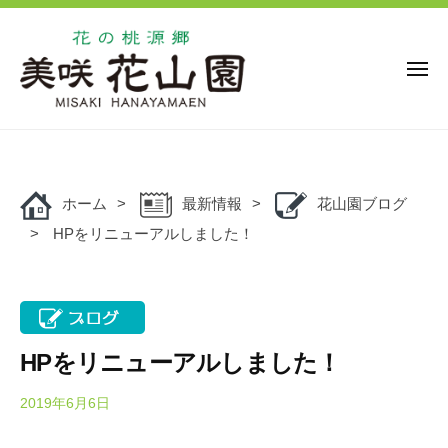
花
ー
コ
の
ン
桃
源
テ
メ
ニ
郷
ン
ュ
美
花
ー
ツ
花
咲
の
の
へ
花
桃
桃
ス
山
源
ホーム
最新情報
花山園ブログ
キ
源
園
郷
HPをリニューアルしました！
ッ
郷
美
プ
美
咲
咲
花
花
山
山
園
HPをリニューアルしました！
園
で
は
2019年6月6日
b
/
y
0
、