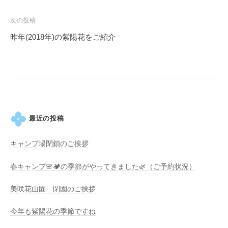
・
ナ
藤
ビ
次の投稿
が
ゲ
昨年(2018年)の紫陽花をご紹介
咲
ー
き
シ
、
ョ
初
ン
夏
に
は
最近の投稿
1
0
キャンプ場閉鎖のご挨拶
0
春キャンプ🌸🏕️の季節がやってきました🌿（ご予約状況）
種
類
美咲花山園 閉園のご挨拶
２
万
今年も紫陽花の季節ですね
株