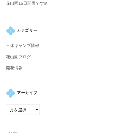
の
花山園15日開園です🌼
紫
陽
花
カテゴリー
と
山
三休キャンプ情報
ぼ
う
花山園ブログ
し
開花情報
が
咲
き
乱
アーカイブ
れ
、
秋
に
は
検