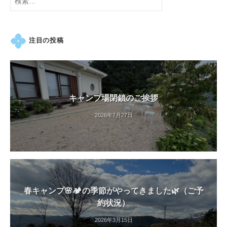
紅
索:
葉
等
注目の投稿
、
四
季
折
々
キャンプ場閉鎖のご挨拶
の
2026年7月27日
美
し
い
花
が
楽
春キャンプ🌸🏕️の季節がやってきました🌿（ご予
し
約状況）
め
2026年3月15日
ま