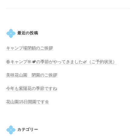
の
ョ
紫
ン
陽
花
と
最近の投稿
山
ぼ
キャンプ場閉鎖のご挨拶
う
春キャンプ🌸🏕️の季節がやってきました🌿（ご予約状況）
し
が
美咲花山園 閉園のご挨拶
咲
き
今年も紫陽花の季節ですね
乱
れ
花山園15日開園です🌼
、
秋
に
カテゴリー
は