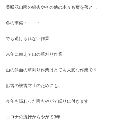
O
春
美咲花山園の銀杏やその他の木々も葉を落とし
k
は
a
5
d
冬の準備・・・・・
0
a
0
K
本
でも避けられない作業
e
の
i
八
来年に備えて山の草刈り作業
k
重
o
桜
山の斜面の草刈り作業はとても大変な作業です
、
5
獣害の被害防止のためにも。
月
に
今年も賑わった園もやがて眠りに付きます
は
石
コロナの流行からやがて3年
楠
花