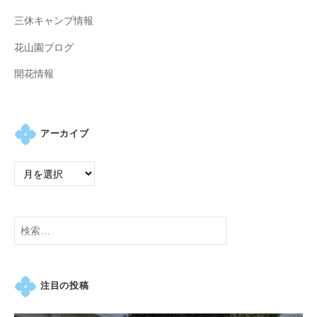
紅
三休キャンプ情報
葉
等
花山園ブログ
、
開花情報
四
季
折
々
アーカイブ
の
美
し
い
花
検
が
索:
楽
し
注目の投稿
め
ま