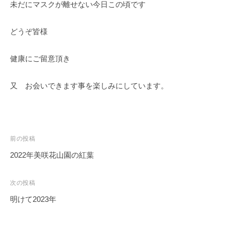
・
未だにマスクが離せない今日この頃です
藤
が
どうぞ皆様
咲
き
健康にご留意頂き
、
初
又 お会いできます事を楽しみにしています。
夏
に
は
1
投
前の投稿
0
稿
0
2022年美咲花山園の紅葉
ナ
種
類
ビ
次の投稿
２
ゲ
明けて2023年
万
ー
株
シ