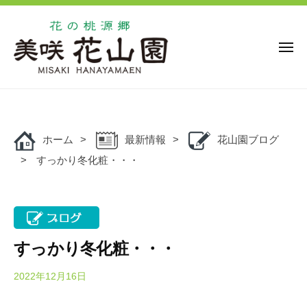
花
ー
コ
の
ン
桃
源
テ
メ
ニ
郷
ン
ュ
美
花
ー
ツ
花
咲
の
の
へ
花
桃
桃
ス
山
源
ホーム
最新情報
花山園ブログ
キ
源
園
郷
すっかり冬化粧・・・
ッ
郷
美
プ
美
咲
咲
花
花
山
山
園
すっかり冬化粧・・・
園
で
は
2022年12月16日
b
y
、