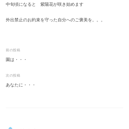
紅
中旬頃になると 紫陽花が咲き始めます
葉
等
外出禁止のお約束を守った自分へのご褒美を。。。
、
四
季
折
投
前の投稿
々
稿
園は・・・
の
ナ
美
ビ
し
次の投稿
ゲ
い
あなたに・・・
花
ー
が
シ
楽
ョ
し
ン
め
ま