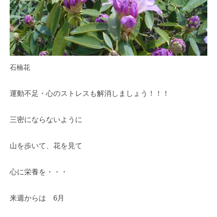
の
紫
陽
花
と
山
石楠花
ぼ
う
運動不足・心のストレスも解消しましょう！！！
し
が
三密にならないように
咲
き
山を歩いて、花を見て
乱
れ
心に栄養を・・・
、
秋
来週からは 6月
に
は