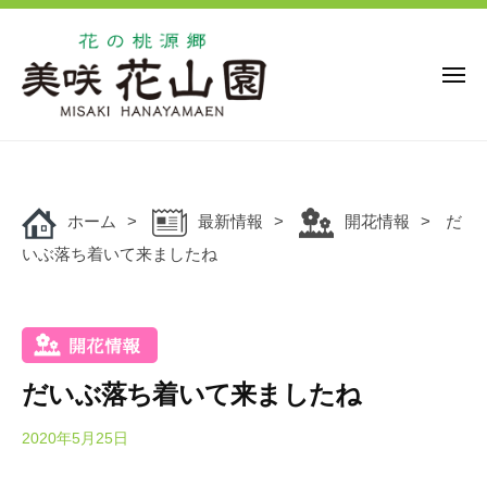
花
ー
コ
の
ン
桃
源
テ
メ
ニ
郷
ン
ュ
美
花
ー
ツ
花
咲
の
の
へ
花
桃
桃
ス
山
源
ホーム
最新情報
開花情報
だ
キ
源
園
郷
いぶ落ち着いて来ましたね
ッ
郷
美
プ
美
咲
咲
花
花
山
山
園
だいぶ落ち着いて来ましたね
園
で
は
2020年5月25日
b
y
、