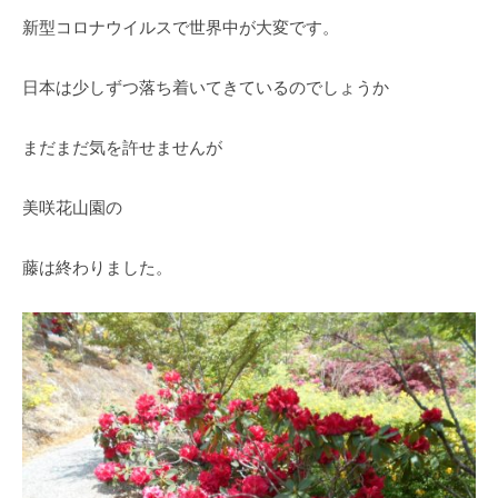
O
春
新型コロナウイルスで世界中が大変です。
k
は
a
5
d
日本は少しずつ落ち着いてきているのでしょうか
0
a
0
K
本
まだまだ気を許せませんが
e
の
i
八
美咲花山園の
k
重
o
桜
藤は終わりました。
、
5
月
に
は
石
楠
花