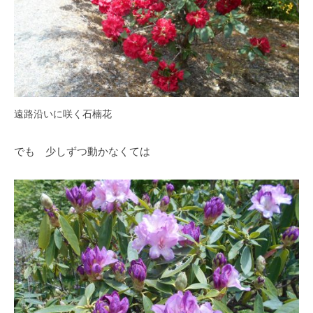
・
藤
が
咲
き
、
初
遠路沿いに咲く石楠花
夏
に
でも 少しずつ動かなくては
は
1
0
0
種
類
２
万
株