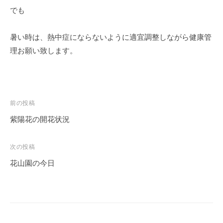
紅
でも
葉
等
暑い時は、熱中症にならないように適宜調整しながら健康管
、
理お願い致します。
四
季
折
々
投
前の投稿
の
稿
美
紫陽花の開花状況
し
ナ
い
ビ
次の投稿
花
ゲ
花山園の今日
が
ー
楽
シ
し
ョ
め
ン
ま