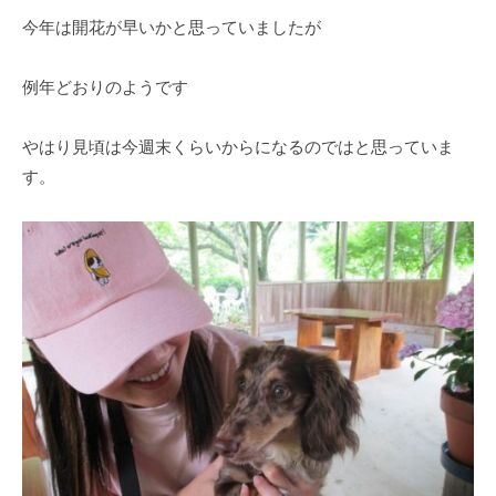
O
春
今年は開花が早いかと思っていましたが
k
は
a
5
d
例年どおりのようです
0
a
0
K
本
やはり見頃は今週末くらいからになるのではと思っていま
e
の
す。
i
八
k
重
o
桜
、
5
月
に
は
石
楠
花