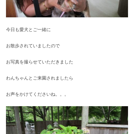
・
藤
が
咲
今日も愛犬とご一緒に
き
、
お散歩されていましたので
初
夏
お写真を撮らせていただきました
に
は
1
わんちゃんとご来園されましたら
0
0
お声をかけてくださいね。。。
種
類
２
万
株