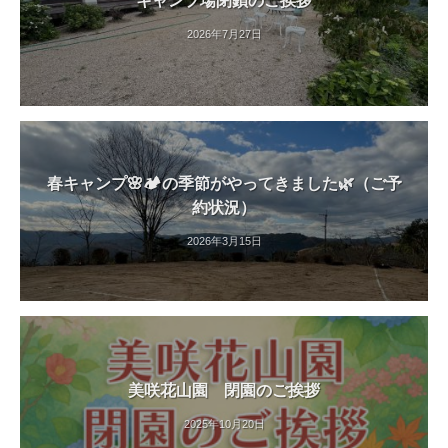
キャンプ場閉鎖のご挨拶
2026年7月27日
春キャンプ🌸🏕️の季節がやってきました🌿（ご予
約状況）
2026年3月15日
美咲花山園 閉園のご挨拶
2025年10月20日