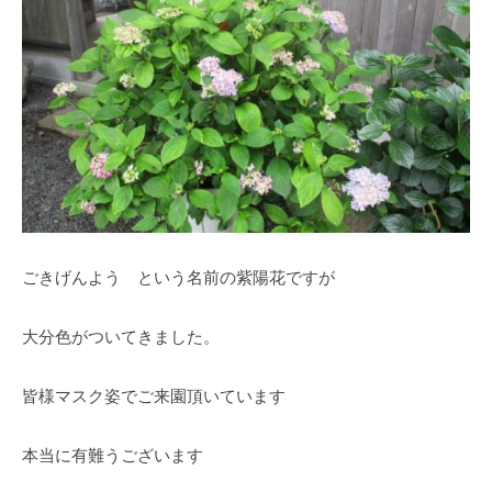
の
紫
陽
花
と
山
ぼ
う
し
が
ごきげんよう という名前の紫陽花ですが
咲
き
大分色がついてきました。
乱
れ
、
皆様マスク姿でご来園頂いています
秋
に
本当に有難うございます
は