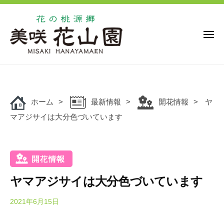
花
ー
コ
の
ン
桃
源
テ
メ
ニ
郷
ン
ュ
美
花
ー
ツ
花
咲
の
の
へ
花
桃
桃
ス
山
源
ホーム
最新情報
開花情報
ヤ
キ
源
園
郷
マアジサイは大分色づいています
ッ
郷
美
プ
美
咲
咲
花
花
山
山
園
ヤマアジサイは大分色づいています
園
で
は
2021年6月15日
b
y
、