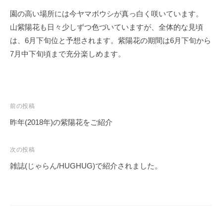
・
園の高い場所には今ヤマボウシが真っ白く咲いています。
藤
山紫陽花も日々少しずつ色づいていますが、全体的な見頃
が
は、6月下旬位と予想されます。紫陽花の期間は6月下旬から
咲
き
7月中下旬頃まで充分楽しめます。
、
初
夏
に
投
前の投稿
は
稿
昨年(2018年)の紫陽花をご紹介
1
ナ
0
ビ
次の投稿
0
ゲ
種
雑誌(じゃらん/HUGHUG)で紹介されました。
ー
類
シ
２
万
ョ
株
ン