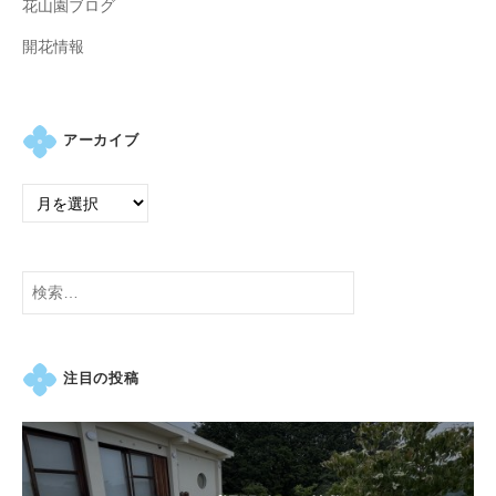
花山園ブログ
紅
葉
開花情報
等
、
四
アーカイブ
季
折
々
の
美
検
し
索:
い
花
が
注目の投稿
楽
し
め
ま