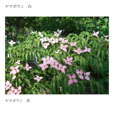
O
春
ヤマボウシ 白
k
は
a
5
d
0
a
0
K
本
e
の
i
八
k
重
o
桜
、
5
月
に
は
石
ヤマボウシ 赤
楠
花