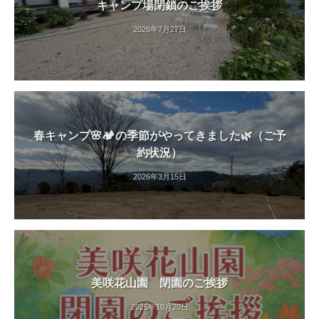
キャンプ場閉鎖のご挨拶
す
。
2026年7月27日
春キャンプ🌸🏕️の季節がやってきました🌿（ご予
約状況）
2026年3月15日
美咲花山園 閉園のご挨拶
2025年10月20日