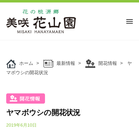
花
ー
コ
の
ン
桃
源
テ
メ
ニ
郷
ン
ュ
美
花
ー
ツ
花
咲
の
の
へ
花
桃
桃
ス
山
源
ホーム
最新情報
開花情報
ヤ
キ
源
園
郷
マボウシの開花状況
ッ
郷
美
プ
美
咲
咲
花
花
山
山
園
ヤマボウシの開花状況
園
で
は
2019年6月10日
b
y
、