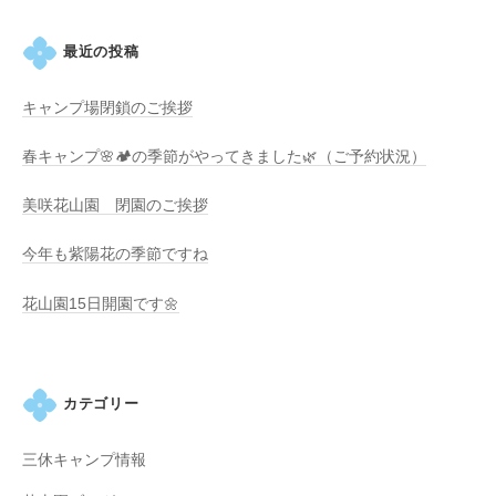
の
紫
最近の投稿
陽
花
キャンプ場閉鎖のご挨拶
と
山
春キャンプ🌸🏕️の季節がやってきました🌿（ご予約状況）
ぼ
う
美咲花山園 閉園のご挨拶
し
今年も紫陽花の季節ですね
が
咲
花山園15日開園です🌼
き
乱
れ
、
カテゴリー
秋
に
三休キャンプ情報
は