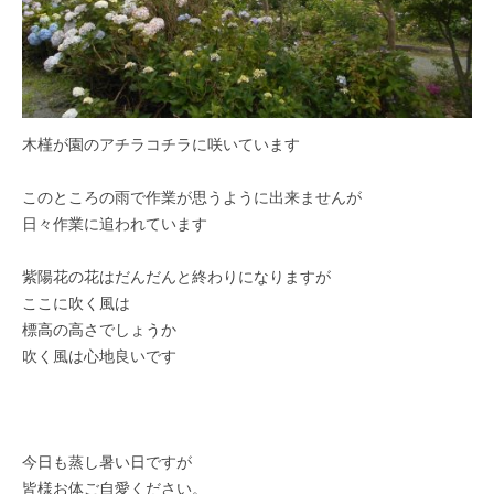
紅
葉
等
、
四
木槿が園のアチラコチラに咲いています
季
折
このところの雨で作業が思うように出来ませんが
々
日々作業に追われています
の
美
紫陽花の花はだんだんと終わりになりますが
し
ここに吹く風は
い
標高の高さでしょうか
花
吹く風は心地良いです
が
楽
し
め
今日も蒸し暑い日ですが
ま
皆様お体ご自愛ください。