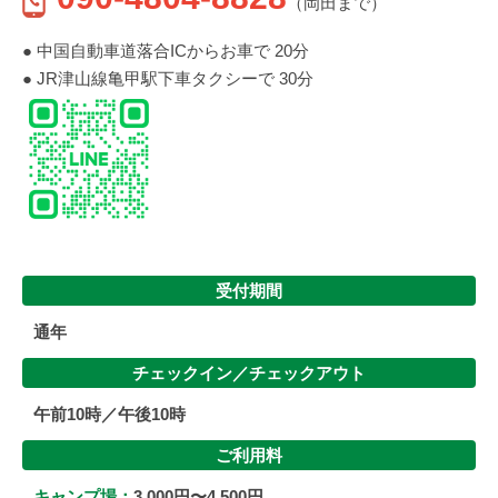
（岡田まで）
● 中国自動車道落合ICからお車で 20分
● JR津山線亀甲駅下車タクシーで 30分
受付期間
通年
チェックイン／
チェックアウト
午前10時／午後10時
ご利用料
キャンプ場：
3,000円〜4,500円