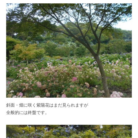
O
春
k
は
a
5
d
0
a
0
K
本
e
の
i
八
k
重
o
桜
、
5
月
に
斜面・畑に咲く紫陽花はまだ見られますが
は
全般的には終盤です。
石
楠
花