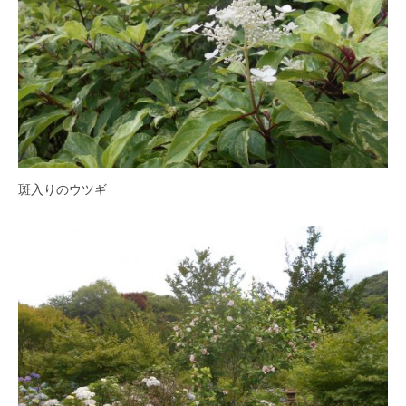
の
紫
陽
花
と
山
ぼ
う
し
斑入りのウツギ
が
咲
き
乱
れ
、
秋
に
は