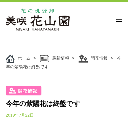
花
ー
コ
の
ン
桃
源
テ
メ
ニ
郷
ン
ュ
美
花
ー
ツ
花
咲
の
の
へ
花
桃
桃
ス
山
源
ホーム
最新情報
開花情報
今
キ
源
園
郷
年の紫陽花は終盤です
ッ
郷
美
プ
美
咲
咲
花
花
山
山
園
今年の紫陽花は終盤です
園
で
は
2019年7月22日
b
y
、