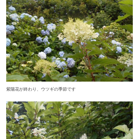
・
藤
が
咲
き
、
初
夏
に
は
1
0
紫陽花が終わり、ウツギの季節です
0
種
類
２
万
株