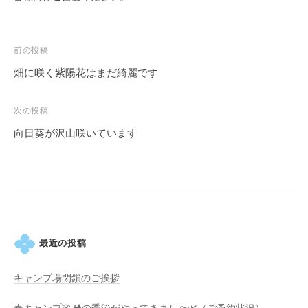
す
。
投
前の投稿
稿
畑に咲く紫陽花はまだ綺麗です
ナ
ビ
次の投稿
ゲ
向日葵が沢山咲いています
ー
シ
ョ
ン
最近の投稿
キャンプ場閉鎖のご挨拶