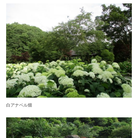
O
春
k
は
a
5
d
0
a
0
K
本
e
の
i
八
k
重
o
桜
、
5
月
に
白アナベル畑
は
石
楠
花