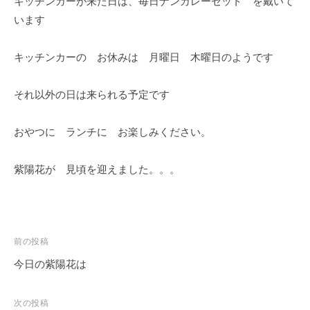
キッチンカーが来た日は、毎日ナンカレーセット を戴いて
います
キッチンカーの お休みは 月曜日 木曜日のようです
それ以外の日は来られる予定です
おやつに ランチに お楽しみください。
紫陽花が 見頃を迎えました。。。
投
前の投稿
稿
今日の紫陽花は
ナ
ビ
次の投稿