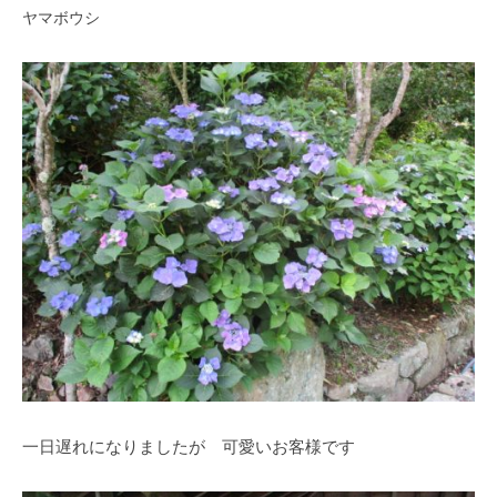
す
ヤマボウシ
。
一日遅れになりましたが 可愛いお客様です