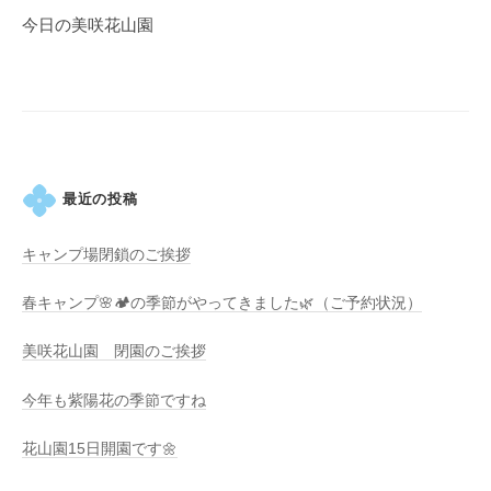
ゲ
今日の美咲花山園
ー
シ
ョ
ン
最近の投稿
キャンプ場閉鎖のご挨拶
春キャンプ🌸🏕️の季節がやってきました🌿（ご予約状況）
美咲花山園 閉園のご挨拶
今年も紫陽花の季節ですね
花山園15日開園です🌼