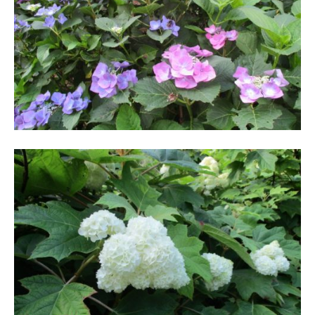
の
紫
陽
花
と
山
ぼ
う
し
が
咲
き
乱
れ
、
秋
に
は