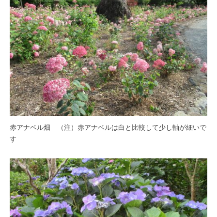
・
藤
が
咲
き
、
初
夏
に
は
1
赤アナベル畑 （注）赤アナベルは白と比較して少し軸が細いで
0
す
0
種
類
２
万
株