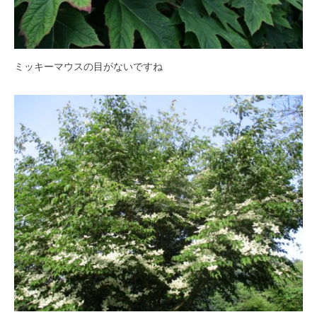
紅
葉
等
、
ミッキーマウスの目がないですね
四
季
折
々
の
美
し
い
花
が
楽
し
め
ま