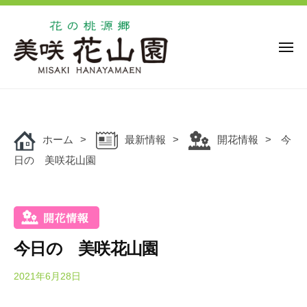
花
ー
コ
の
ン
桃
源
テ
メ
ニ
郷
ン
ュ
美
花
ー
ツ
花
咲
の
の
へ
花
桃
桃
ス
山
源
ホーム
最新情報
開花情報
今
キ
源
園
郷
日の 美咲花山園
ッ
郷
美
プ
美
咲
咲
花
花
山
山
園
今日の 美咲花山園
園
で
は
2021年6月28日
b
y
、