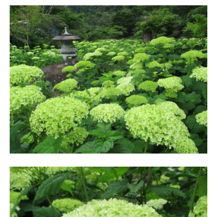
O
春
k
は
a
5
d
0
a
0
K
本
e
の
i
八
k
重
o
桜
、
5
月
に
は
石
楠
花