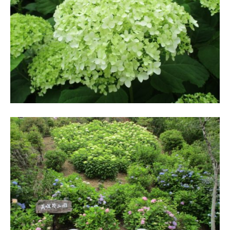
・
藤
が
咲
き
、
初
夏
に
は
1
0
0
種
類
２
万
株