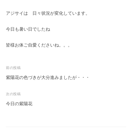
アジサイは 日々状況が変化しています。
今日も暑い日でしたね
皆様お体ご自愛くださいね。。。
投
前の投稿
稿
紫陽花の色づきが大分進みましたが・・・
ナ
ビ
次の投稿
ゲ
今日の紫陽花
ー
シ
ョ