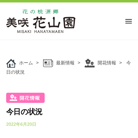
花
ー
コ
の
ン
桃
源
テ
メ
ニ
郷
ン
ュ
美
花
ー
ツ
花
咲
の
の
へ
花
桃
桃
ス
山
源
ホーム
最新情報
開花情報
今
キ
源
園
郷
日の状況
ッ
郷
美
プ
美
咲
咲
花
花
山
山
園
今日の状況
園
で
は
2022年6月20日
b
y
、