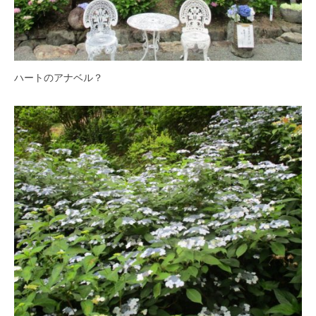
の
紫
陽
花
と
ハートのアナベル？
山
ぼ
う
し
が
咲
き
乱
れ
、
秋
に
は