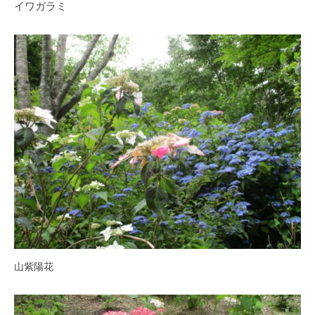
イワガラミ
す
。
山紫陽花