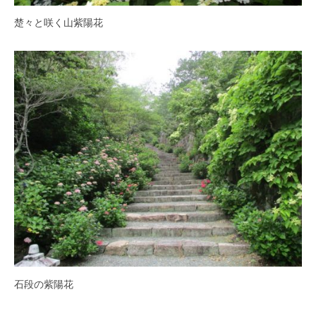
紅
楚々と咲く山紫陽花
葉
等
、
四
季
折
々
の
美
し
い
花
が
楽
し
石段の紫陽花
め
ま