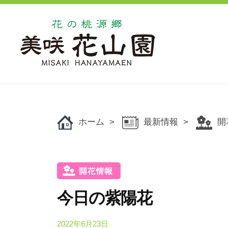
コ
の
ン
桃
源
テ
郷
ン
美
ツ
花
花
咲
へ
の
の
花
ス
桃
桃
山
キ
源
ホーム
最新情報
開
源
園
ッ
郷
郷
美
プ
美
咲
咲
花
花
山
今日の紫陽花
山
園
で
園
2022年6月23日
b