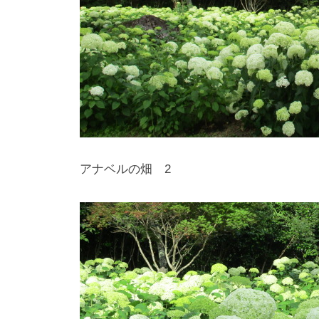
0
0
種
類
２
万
株
の
アナベルの畑 2
紫
陽
花
と
山
ぼ
う