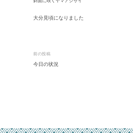
斜面に咲くヤマアジサイ
大分見頃になりました
投
前の投稿
稿
今日の状況
ナ
ビ
ゲ
ー
シ
ョ