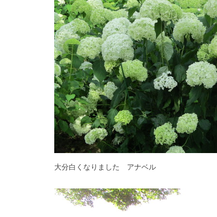
し
が
咲
き
乱
れ
、
秋
に
は
紅
葉
大分白くなりました アナベル
等
、
四
季