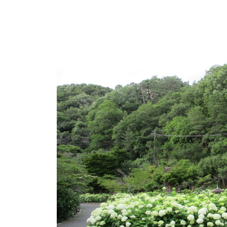
は
y
、
O
k
春
a
は
d
5
a
0
K
0
e
本
i
の
k
八
o
重
桜
、
5
月