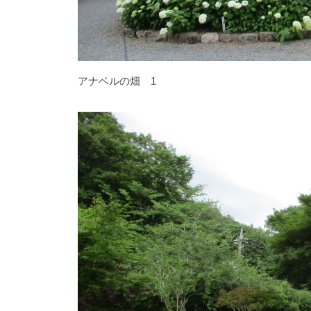
に
は
石
楠
アナベルの畑 1
花
・
藤
が
咲
き
、
初
夏
に
は
1