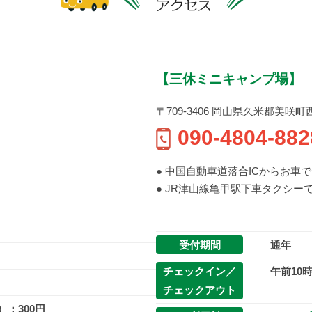
【三休ミニキャンプ場】
〒709-3406 岡山県久米郡美咲町西川上
090-4804-882
● 中国自動車道落合ICからお車で 
● JR津山線亀甲駅下車タクシーで
受付期間
通年
チェックイン／
午前10
チェックアウト
：300円