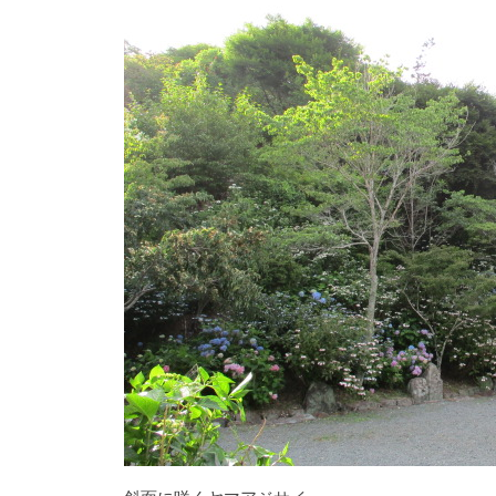
折
々
の
美
し
い
花
が
楽
し
め
ま
す
。