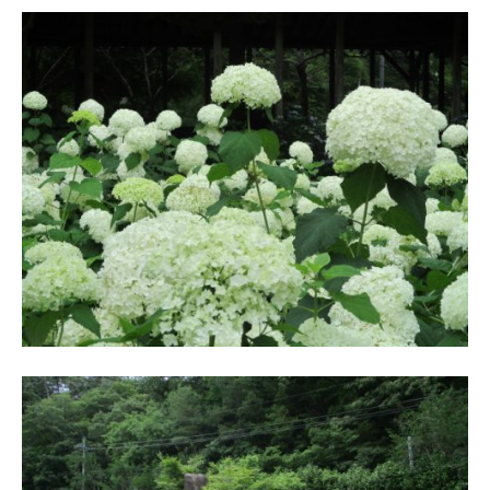
O
春
k
は
a
5
d
0
a
0
K
本
e
の
i
八
k
重
o
桜
、
5
月
に
は
石
楠
花