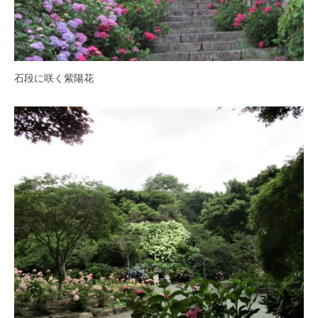
の
紫
陽
花
と
石段に咲く紫陽花
山
ぼ
う
し
が
咲
き
乱
れ
、
秋
に
は