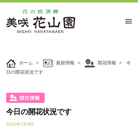
花
ー
コ
の
ン
桃
源
テ
メ
ニ
郷
ン
ュ
美
花
ー
ツ
花
咲
の
の
へ
花
桃
桃
ス
山
源
ホーム
最新情報
開花情報
今
キ
源
園
郷
日の開花状況です
ッ
郷
美
プ
美
咲
咲
花
花
山
山
園
今日の開花状況です
園
で
は
2022年7月4日
b
y
、