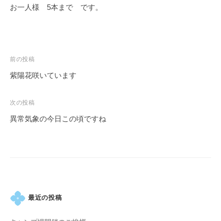
お一人様 5本まで です。
投
前の投稿
稿
紫陽花咲いています
ナ
ビ
次の投稿
ゲ
異常気象の今日この頃ですね
ー
シ
ョ
ン
最近の投稿