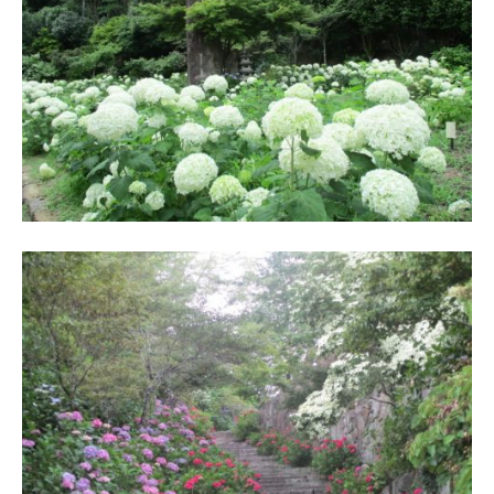
・
藤
が
咲
き
、
初
夏
に
は
1
0
0
種
類
２
万
株