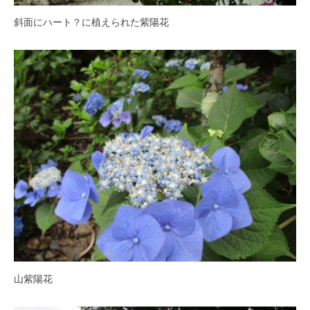
紅
斜面にハート？に植えられた紫陽花
葉
等
、
四
季
折
々
の
美
し
い
花
が
楽
し
山紫陽花
め
ま