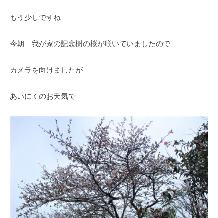
・
藤
もう少しですね
が
咲
今朝 我が家の記念樹の桜が咲いていましたので
き
、
カメラを向けましたが
初
夏
あいにくのお天気で
に
は
1
0
0
種
類
２
万
株