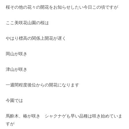
O
春
桜その他の花々の開花をお知らせしたい今日この頃ですが
k
は
a
5
d
ここ美咲花山園の桜は
0
a
0
K
本
やはり標高の関係上開花が遅く
e
の
i
八
岡山が咲き
k
重
o
桜
津山が咲き
、
5
一週間程度後位からの開花になります
月
に
今園では
は
石
馬酔木、椿が咲き シャクナゲも早い品種は咲き始めていま
楠
すが
花