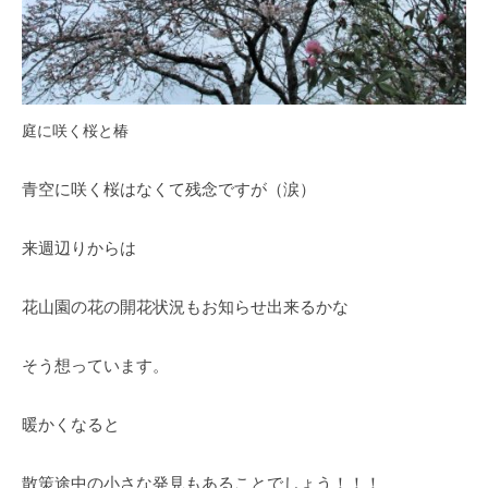
の
紫
陽
花
と
庭に咲く桜と椿
山
ぼ
青空に咲く桜はなくて残念ですが（涙）
う
し
来週辺りからは
が
咲
花山園の花の開花状況もお知らせ出来るかな
き
乱
れ
そう想っています。
、
秋
暖かくなると
に
は
散策途中の小さな発見もあることでしょう！！！