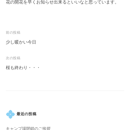
花の開花を早くお知らせ出来るといいなと思っています。
す
。
投
前の投稿
稿
少し暖かい今日
ナ
ビ
次の投稿
ゲ
桜も終わり・・・
ー
シ
ョ
ン
最近の投稿
キャンプ場閉鎖のご挨拶