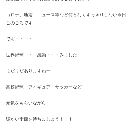
紅
葉
コロナ、地震 ニュース等など何となくすっきりしない今日
等
このごろです
、
四
でも・・・・・
季
折
世界野球・・・感動・・・みました
々
の
美
まだまだありますねー
し
い
高校野球・フイギュア・サッカーなど
花
が
元気をもらいながら
楽
し
暖かい季節を待ちましょう！！！
め
ま