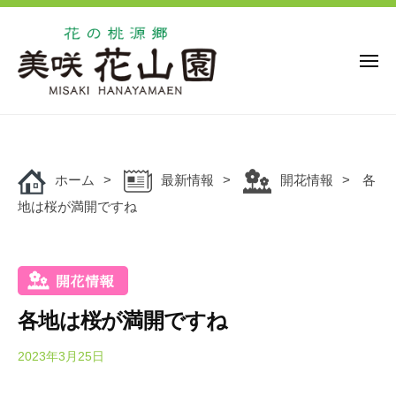
花
ー
コ
の
ン
桃
源
テ
メ
ニ
郷
ン
ュ
美
花
ー
ツ
花
咲
の
の
へ
花
桃
桃
ス
山
源
ホーム
最新情報
開花情報
各
キ
源
園
郷
地は桜が満開ですね
ッ
郷
美
プ
美
咲
咲
花
花
山
山
園
各地は桜が満開ですね
園
で
は
2023年3月25日
b
y
、