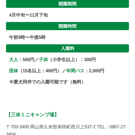
開園期間
4月中旬〜11月下旬
開園時間
午前9時〜午後5時
入園料
大人
：500円／
子供
（小学生以上）：300円
団体
（15名以上：400円）／
年間パス
：2,000円
※愛犬同伴での入園可能です（無料）
【三休ミニキャンプ場】
〒709-3406 岡山県久米郡美咲町西川上537-2 TEL：0867-27-
3404