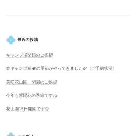
す
シ
。
ョ
ン
最近の投稿
キャンプ場閉鎖のご挨拶
春キャンプ🌸🏕️の季節がやってきました🌿（ご予約状況）
美咲花山園 閉園のご挨拶
今年も紫陽花の季節ですね
花山園15日開園です🌼