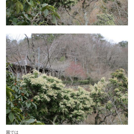
・
藤
が
咲
き
、
初
夏
に
は
1
0
0
種
類
２
万
株
園では