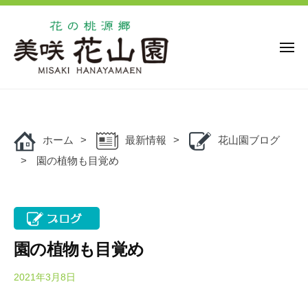
花
ー
コ
の
ン
桃
源
テ
メ
ニ
郷
ン
ュ
美
花
ー
ツ
花
咲
の
の
へ
花
桃
桃
ス
山
源
ホーム
最新情報
花山園ブログ
キ
源
園
郷
園の植物も目覚め
ッ
郷
美
プ
美
咲
咲
花
花
山
山
園
園の植物も目覚め
園
で
は
2021年3月8日
b
y
、