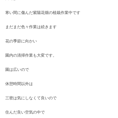
の
紫
寒い間に傷んだ紫陽花畑の植栽作業中です
陽
花
まだまだ色々作業は続きます
と
山
花の季節に向かい
ぼ
う
園内の清掃作業も大変です。
し
が
咲
園は広いので
き
乱
休憩時間以外は
れ
、
三密は気にしなくて良いので
秋
に
住んだ良い空気の中で
は