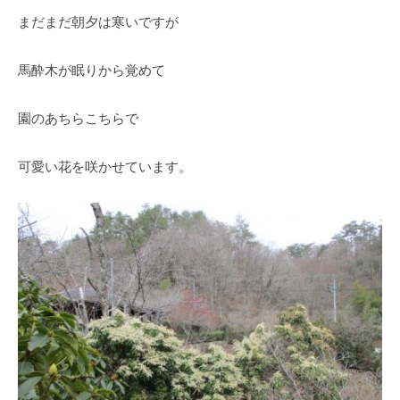
O
春
まだまだ朝夕は寒いですが
k
は
a
5
d
馬酔木が眠りから覚めて
0
a
0
K
本
園のあちらこちらで
e
の
i
八
可愛い花を咲かせています。
k
重
o
桜
、
5
月
に
は
石
楠
花