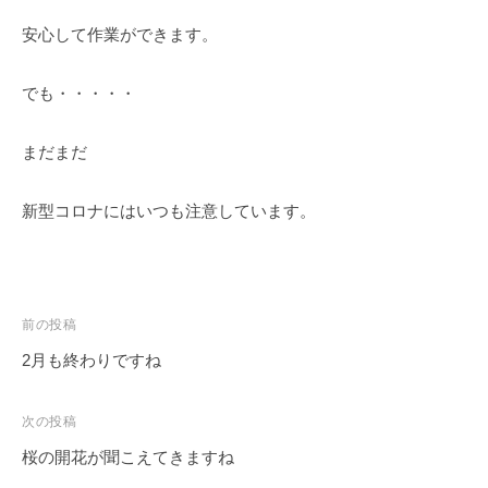
紅
安心して作業ができます。
葉
等
でも・・・・・
、
四
季
まだまだ
折
々
新型コロナにはいつも注意しています。
の
美
し
い
投
前の投稿
花
稿
2月も終わりですね
が
ナ
楽
ビ
し
次の投稿
ゲ
め
桜の開花が聞こえてきますね
ま
ー