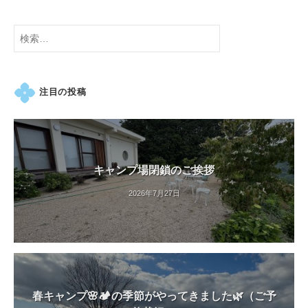
紅
葉
検
等
索:
、
四
注目の投稿
季
折
々
の
美
キャンプ場閉鎖のご挨拶
し
2026年7月27日
い
花
が
楽
し
め
春キャンプ🌸🏕️の季節がやってきました🌿（ご予
ま