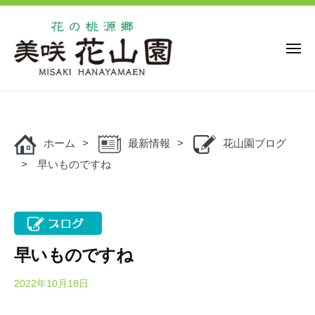
花
ー
コ
の
ン
桃
源
テ
メ
ニ
郷
ン
ュ
美
花
ー
ツ
花
咲
の
の
へ
花
桃
桃
ス
山
源
ホーム
最新情報
花山園ブログ
キ
源
園
郷
早いものですね
ッ
郷
美
プ
美
咲
咲
花
花
山
山
園
早いものですね
園
で
は
2022年10月18日
b
y
、