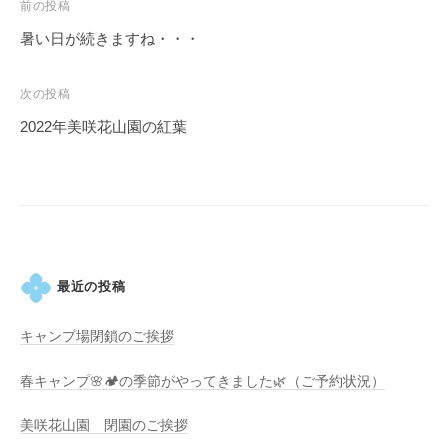
投
前の投稿
・
藤
稿
暑い日が続きますね・・・
が
ナ
咲
ビ
次の投稿
き
ゲ
2022年美咲花山園の紅葉
、
ー
初
シ
夏
ョ
に
ン
は
1
0
最近の投稿
0
種
キャンプ場閉鎖のご挨拶
類
春キャンプ🌸🏕️の季節がやってきました🌿（ご予約状況）
２
万
美咲花山園 閉園のご挨拶
株