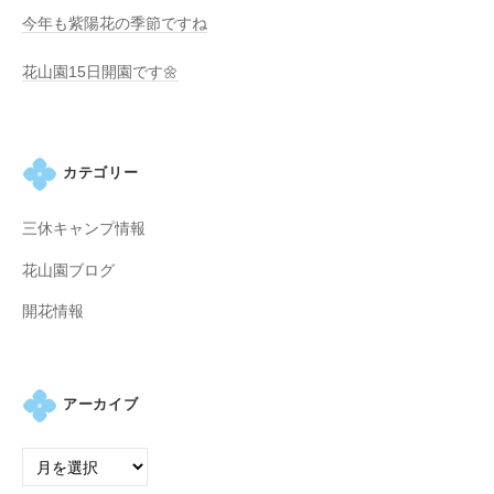
の
今年も紫陽花の季節ですね
紫
陽
花山園15日開園です🌼
花
と
山
カテゴリー
ぼ
う
三休キャンプ情報
し
が
花山園ブログ
咲
開花情報
き
乱
れ
、
アーカイブ
秋
に
は