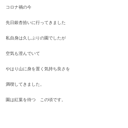
O
春
コロナ禍の今
k
は
a
5
d
先日銀杏拾いに行ってきました
0
a
0
K
本
私自身は久しぶりの園でしたが
e
の
i
八
空気も澄んでいて
k
重
o
桜
やはり山に身を置く気持ち良さを
、
5
満喫してきました。
月
に
園は紅葉を待つ この頃です。
は
石
楠
花