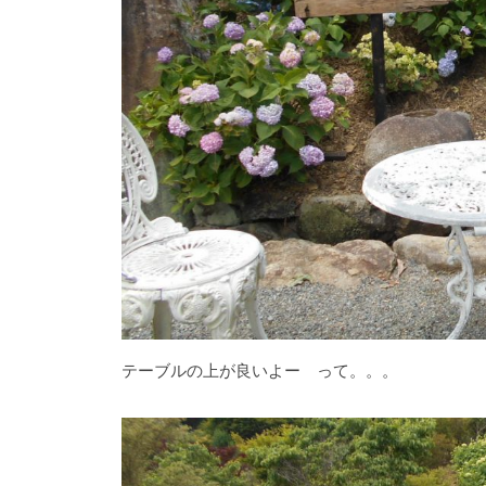
0
0
種
類
２
万
株
の
紫
陽
花
と
テーブルの上が良いよー って。。。
山
ぼ
う