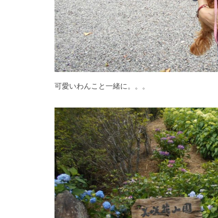
に
は
石
楠
花
・
藤
可愛いわんこと一緒に。。。
が
咲
き
、
初
夏
に
は
1