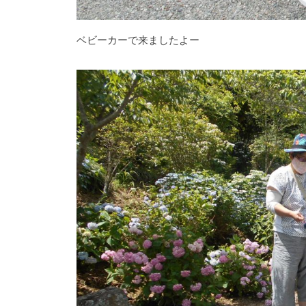
折
々
ベビーカーで来ましたよー
の
美
し
い
花
が
楽
し
め
ま
す
。