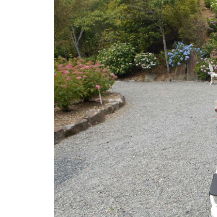
し
が
咲
き
乱
れ
、
秋
に
は
紅
葉
等
、
四
季