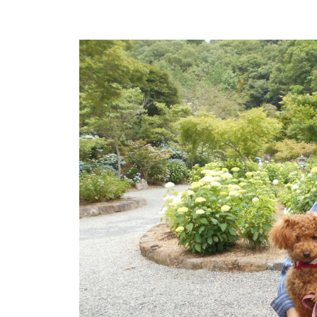
は
y
、
O
k
春
a
は
d
5
a
0
K
0
e
本
i
の
k
八
o
重
桜
、
5
月