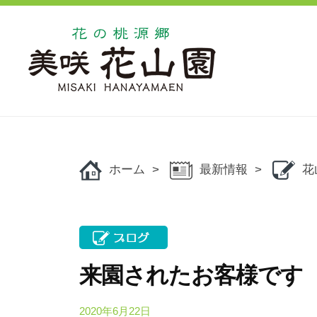
コ
の
ン
桃
源
テ
郷
ン
美
ツ
花
花
咲
へ
の
の
花
ス
桃
桃
山
キ
源
ホーム
最新情報
花
源
園
ッ
郷
郷
美
プ
美
咲
咲
花
花
山
来園されたお客様です
山
園
で
園
2020年6月22日
b