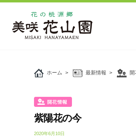
コ
の
ン
桃
源
テ
郷
ン
美
ツ
花
花
咲
へ
の
の
花
ス
桃
桃
山
キ
源
ホーム
最新情報
開
源
園
ッ
郷
郷
美
プ
美
咲
咲
花
花
山
紫陽花の今
山
園
で
園
2020年6月10日
b