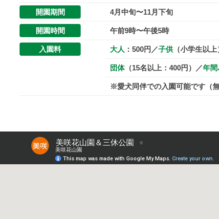
折
開園期間
4月中旬〜11月下旬
々
開園時間
午前9時〜午後5時
の
入園料
大人
：500円／
子供
（小学生以上）
美
し
団体
（15名以上：400円）／
年間
い
※愛犬同伴での入園可能です（
花
が
楽
し
め
ま
す
。