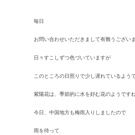
は
y
、
O
毎日
k
春
a
は
d
お問い合わせいただきまして有難うござい
5
a
0
K
0
日々すこしずつ色づいていますが
e
本
i
の
このところの日照りで少し遅れているよう
k
八
o
重
紫陽花は、季節的に水を好む花のようです
桜
、
今日、中国地方も梅雨入りしましたので
5
月
雨を待って