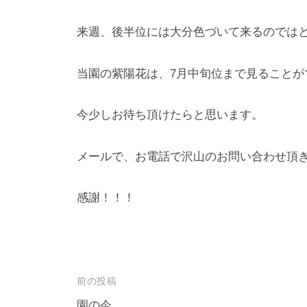
に
は
来週、後半位には大分色づいて来るのでは
石
楠
当園の紫陽花は、7月中旬位まで見ることが
花
・
今少しお待ち頂けたらと思います。
藤
が
メールで、お電話で沢山のお問い合わせ頂
咲
き
感謝！！！
、
初
夏
に
は
投
前の投稿
1
稿
園の今