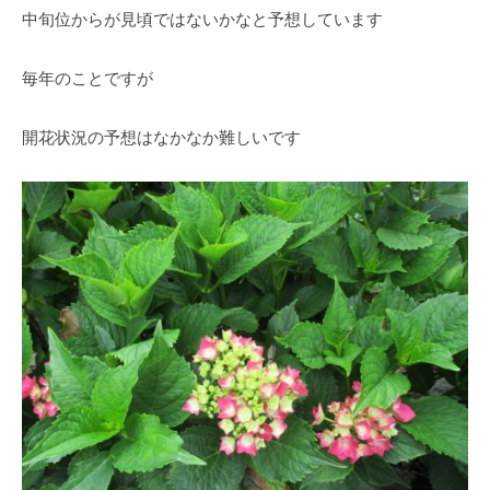
・
中旬位からが見頃ではないかなと予想しています
藤
が
毎年のことですが
咲
き
開花状況の予想はなかなか難しいです
、
初
夏
に
は
1
0
0
種
類
２
万
株