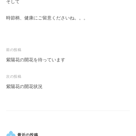
そして
す
。
時節柄、健康にご留意くださいね。。。
投
前の投稿
稿
紫陽花の開花を待っています
ナ
ビ
次の投稿
ゲ
紫陽花の開花状況
ー
シ
ョ
ン
最近の投稿