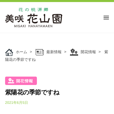
花
ー
コ
の
ン
桃
源
テ
メ
ニ
郷
ン
ュ
美
花
ー
ツ
花
咲
の
の
へ
花
桃
桃
ス
山
源
ホーム
最新情報
開花情報
紫
キ
源
園
郷
陽花の季節ですね
ッ
郷
美
プ
美
咲
咲
花
花
山
山
園
紫陽花の季節ですね
園
で
は
2021年6月5日
b
y
、