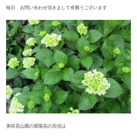
O
春
毎日 お問い合わせ頂きまして有難うございます
k
は
a
5
d
0
a
0
K
本
e
の
i
八
k
重
o
桜
、
5
月
に
は
石
楠
美咲花山園の紫陽花の見頃は
花