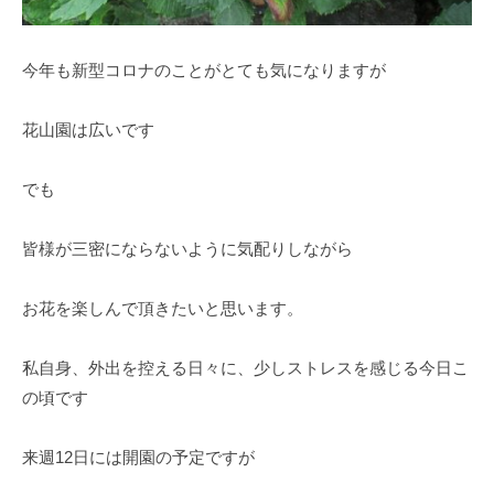
の
紫
陽
今年も新型コロナのことがとても気になりますが
花
と
花山園は広いです
山
ぼ
でも
う
し
皆様が三密にならないように気配りしながら
が
咲
お花を楽しんで頂きたいと思います。
き
乱
私自身、外出を控える日々に、少しストレスを感じる今日こ
れ
、
の頃です
秋
に
来週12日には開園の予定ですが
は