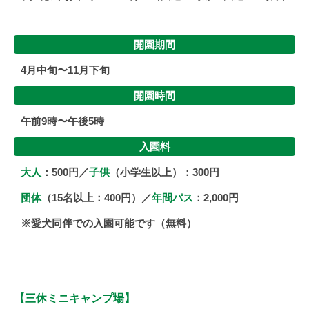
開園期間
4月中旬〜11月下旬
開園時間
午前9時〜午後5時
入園料
大人
：500円／
子供
（小学生以上）：300円
団体
（15名以上：400円）／
年間パス
：2,000円
※愛犬同伴での入園可能です（無料）
【三休ミニキャンプ場】