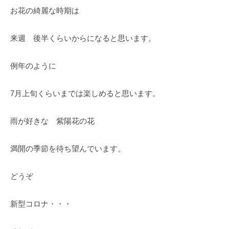
紅
お花の綺麗な時期は
葉
等
来週 後半くらいからになると思います。
、
四
例年のように
季
折
7月上旬くらいまでは楽しめると思います。
々
の
美
雨が好きな 紫陽花の花
し
い
満開の季節を待ち望んでいます。
花
が
どうぞ
楽
し
新型コロナ・・・
め
ま