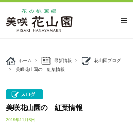
花
ー
コ
の
ン
桃
源
テ
メ
ニ
郷
ン
ュ
美
花
ー
ツ
花
咲
の
の
へ
花
桃
桃
ス
山
源
ホーム
最新情報
花山園ブログ
キ
源
園
郷
美咲花山園の 紅葉情報
ッ
郷
美
プ
美
咲
咲
花
花
山
山
園
美咲花山園の 紅葉情報
園
で
は
2019年11月6日
b
y
、