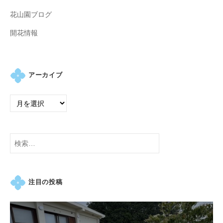
の
花山園ブログ
紫
陽
開花情報
花
と
山
アーカイブ
ぼ
う
し
が
咲
検
き
索:
乱
れ
、
注目の投稿
秋
に
は