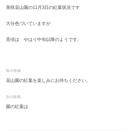
O
春
美咲花山園の11月3日の紅葉状況です
k
は
a
5
d
大分色づいていますが
0
a
0
K
本
見頃は やはり中旬以降のようです。
e
の
i
八
k
重
o
桜
投
前の投稿
、
稿
花山園の紅葉を楽しみにお待ちください。
5
ナ
月
ビ
次の投稿
に
ゲ
は
園の紅葉は
ー
石
楠
シ
花
ョ