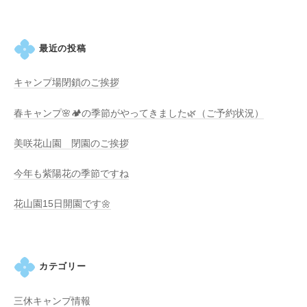
・
ン
藤
が
最近の投稿
咲
き
キャンプ場閉鎖のご挨拶
、
初
春キャンプ🌸🏕️の季節がやってきました🌿（ご予約状況）
夏
に
美咲花山園 閉園のご挨拶
は
今年も紫陽花の季節ですね
1
0
花山園15日開園です🌼
0
種
類
２
カテゴリー
万
株
三休キャンプ情報