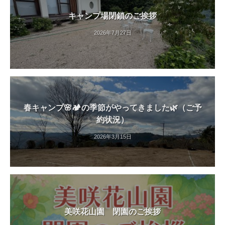
紅
キャンプ場閉鎖のご挨拶
葉
等
2026年7月27日
、
四
季
折
々
の
春キャンプ🌸🏕️の季節がやってきました🌿（ご予
美
約状況）
し
2026年3月15日
い
花
が
楽
し
め
美咲花山園 閉園のご挨拶
ま