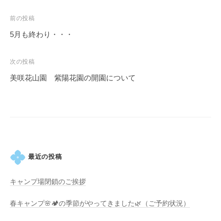
紅
葉
投
前の投稿
等
稿
5月も終わり・・・
、
ナ
四
ビ
次の投稿
季
ゲ
美咲花山園 紫陽花園の開園について
折
ー
々
シ
の
ョ
美
ン
し
い
花
最近の投稿
が
楽
キャンプ場閉鎖のご挨拶
し
め
春キャンプ🌸🏕️の季節がやってきました🌿（ご予約状況）
ま