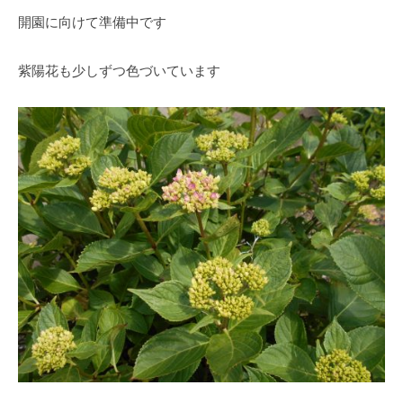
O
春
開園に向けて準備中です
k
は
a
5
d
紫陽花も少しずつ色づいています
0
a
0
K
本
e
の
i
八
k
重
o
桜
、
5
月
に
は
石
楠
花