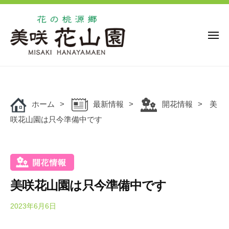
花
ー
コ
の
ン
桃
源
テ
メ
ニ
郷
ン
ュ
美
花
ー
ツ
花
咲
の
の
へ
花
桃
桃
ス
山
源
ホーム
最新情報
開花情報
美
キ
源
園
郷
咲花山園は只今準備中です
ッ
郷
美
プ
美
咲
咲
花
花
山
山
園
美咲花山園は只今準備中です
園
で
は
2023年6月6日
b
y
、