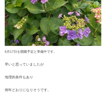
の
紫
陽
花
と
山
ぼ
う
し
6月17日を開園予定と準備中です。
が
咲
早いと思っていましたが
き
乱
地理的条件もあり
れ
、
例年どおりになりそうです。
秋
に
は