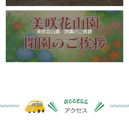
紅
葉
等
、
美咲花山園 閉園のご挨拶
四
季
2025年10月20日
折
々
の
美
し
い
花
が
楽
し
め
ま