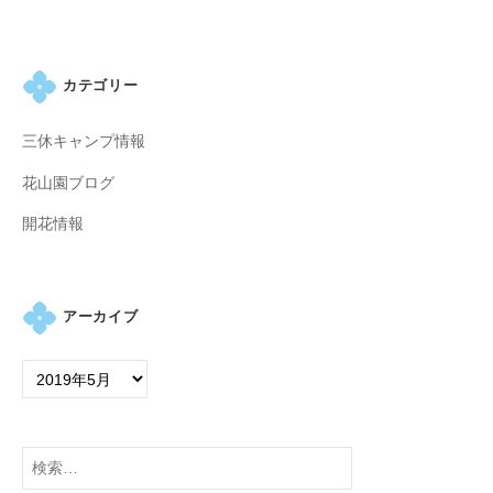
・
藤
が
カテゴリー
咲
き
三休キャンプ情報
、
初
花山園ブログ
夏
開花情報
に
は
1
0
アーカイブ
0
種
類
２
万
検
株
索: