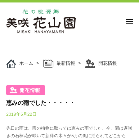
花
ー
コ
の
ン
桃
源
テ
メ
ニ
郷
ン
ュ
美
花
ー
ツ
花
咲
の
の
へ
花
桃
桃
ス
山
源
ホーム
最新情報
開花情報
キ
源
園
郷
ッ
郷
美
プ
美
咲
咲
花
花
山
恵みの雨でした・・・・・
山
園
2019年5月22日
b
/
園
で
y
0
は
先日の雨は、園の植物に取っては恵みの雨でした。今、園は遅咲
O
件
、
きの石楠花が咲いて新緑の木々が5月の風に揺られてどこから
k
の