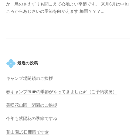
春
か 鳥のさえずりも聞こえて心地よい季節です。 来月6月は中旬
a
コ
は
ころからあじさいの季節を向かえます 梅雨？？？...
d
メ
5
a
ン
0
K
ト
0
e
本
i
の
k
八
o
重
最近の投稿
桜
、
キャンプ場閉鎖のご挨拶
5
春キャンプ🌸🏕️の季節がやってきました🌿（ご予約状況）
月
に
美咲花山園 閉園のご挨拶
は
石
今年も紫陽花の季節ですね
楠
花
花山園15日開園です🌼