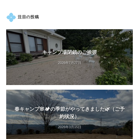
の
紫
注目の投稿
陽
花
と
山
ぼ
キャンプ場閉鎖のご挨拶
う
2026年7月27日
し
が
咲
き
乱
れ
春キャンプ🌸🏕️の季節がやってきました🌿（ご予
、
約状況）
秋
に
2026年3月15日
は