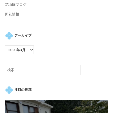
の
花山園ブログ
紫
開花情報
陽
花
と
山
アーカイブ
ぼ
う
し
が
咲
検
き
索:
乱
れ
注目の投稿
、
秋
に
は