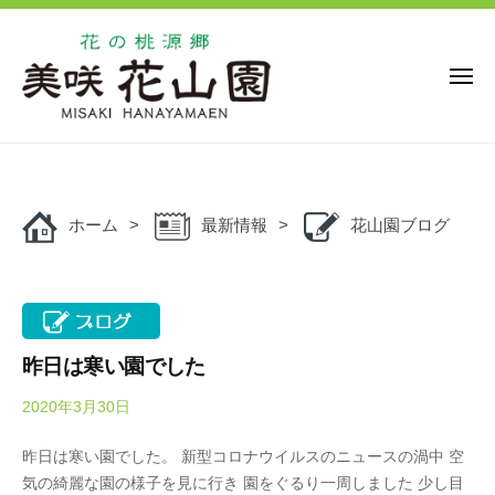
花
ー
コ
の
ン
桃
源
テ
メ
ニ
郷
ン
ュ
美
花
ー
ツ
花
咲
の
の
へ
花
桃
桃
ス
山
源
ホーム
最新情報
花山園ブログ
キ
源
園
郷
ッ
郷
美
プ
美
咲
咲
花
花
山
昨日は寒い園でした
山
園
2020年3月30日
b
園
で
y
は
昨日は寒い園でした。 新型コロナウイルスのニュースの渦中 空
O
、
気の綺麗な園の様子を見に行き 園をぐるり一周しました 少し目
k