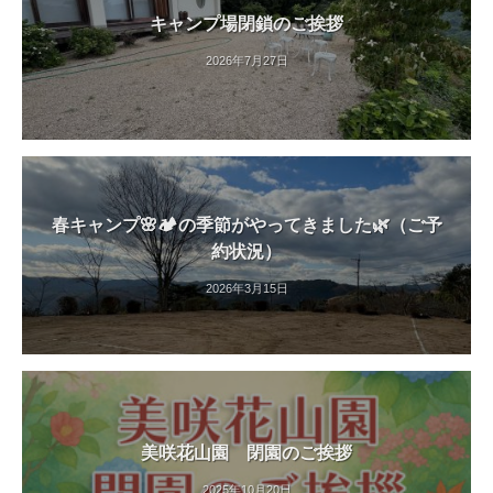
紅
キャンプ場閉鎖のご挨拶
葉
2026年7月27日
等
、
四
季
折
々
春キャンプ🌸🏕️の季節がやってきました🌿（ご予
の
約状況）
美
し
2026年3月15日
い
花
が
楽
し
美咲花山園 閉園のご挨拶
め
ま
2025年10月20日