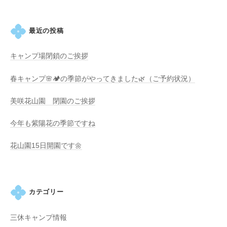
・
k
藤
o
が
最近の投稿
咲
き
キャンプ場閉鎖のご挨拶
、
春キャンプ🌸🏕️の季節がやってきました🌿（ご予約状況）
初
夏
美咲花山園 閉園のご挨拶
に
は
今年も紫陽花の季節ですね
1
0
花山園15日開園です🌼
0
種
類
カテゴリー
２
万
三休キャンプ情報
株