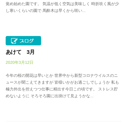
春
覚め始めた園です。 気温が低く空気は美味しく 時折吹く風が少
a
は
し寒いくらいの園で 馬酔木は早くから咲い...
d
5
a
0
K
0
e
本
i
の
k
八
あけて 3月
o
重
2020年3月12日
b
桜
y
、
今年の桜の開花は早いとか 世界中から新型コロナウイルスのニ
O
5
ュースが聞こえてきますが 皆様いかがお過ごしでしょうか 私も
k
月
極力外出を控えつつ仕事に精出す今日この頃です。 ストレス貯
a
に
めないように そろそろ園に出掛けて見ようかな...
d
は
a
石
K
楠
e
花
i