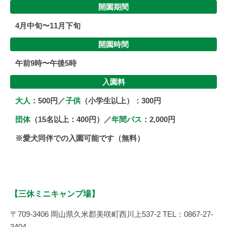
開園期間
4月中旬〜11月下旬
開園時間
午前9時〜午後5時
入園料
大人
：500円／
子供
（小学生以上）：300円
団体
（15名以上：400円）／
年間パス
：2,000円
※愛犬同伴での入園可能です（無料）
【三休ミニキャンプ場】
〒709-3406 岡山県久米郡美咲町西川上537-2 TEL：0867-27-
3404