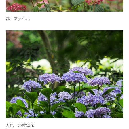
す
。
赤 アナベル
人気 の紫陽花