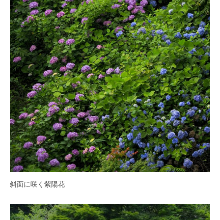
・
藤
が
咲
き
、
初
夏
に
は
1
0
0
種
類
斜面に咲く紫陽花
２
万
株