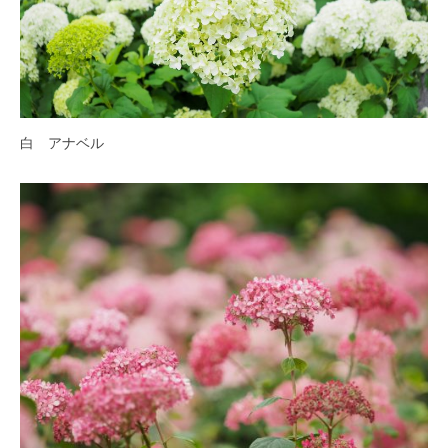
紅
葉
等
、
四
季
白 アナベル
折
々
の
美
し
い
花
が
楽
し
め
ま