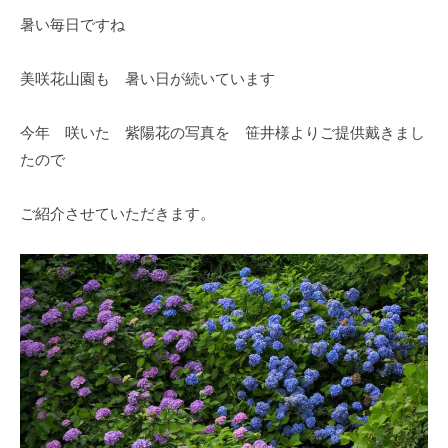
O
春
暑い毎日ですね
k
は
a
5
d
美咲花山園も 暑い日が続いています
0
a
0
K
本
今年 咲いた 紫陽花の写真を 笹井様よりご提供戴きまし
e
の
たので
i
八
k
重
ご紹介させていただきます。
o
桜
、
5
月
に
は
石
楠
花