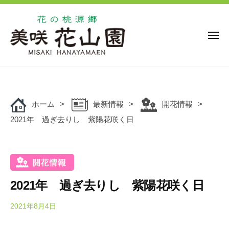
花
ー
コ
の
ン
桃
源
テ
メ
ニ
郷
ン
ュ
美
花
ー
ツ
花
咲
の
の
へ
花
桃
桃
ス
山
源
ホーム
最新情報
開花情報
キ
源
園
郷
2021年 過ぎ去りし 紫陽花咲く日
ッ
郷
美
プ
美
咲
咲
花
花
山
山
園
2021年 過ぎ去りし 紫陽花咲く日
園
で
は
2021年8月4日
b
y
、