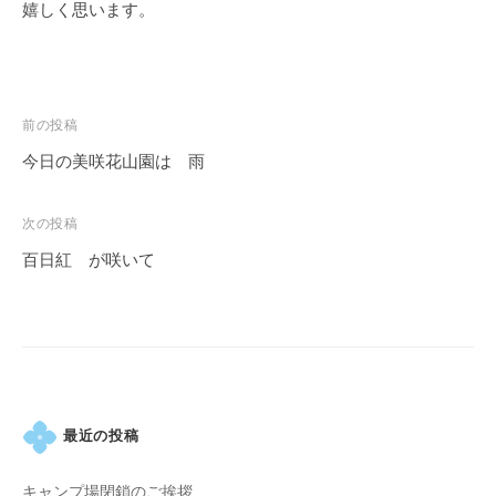
嬉しく思います。
投
前の投稿
稿
今日の美咲花山園は 雨
ナ
ビ
次の投稿
ゲ
百日紅 が咲いて
ー
シ
ョ
ン
最近の投稿
キャンプ場閉鎖のご挨拶