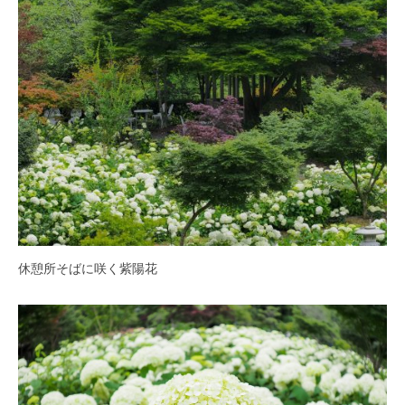
の
紫
陽
花
と
山
ぼ
う
し
が
咲
き
休憩所そばに咲く紫陽花
乱
れ
、
秋
に
は