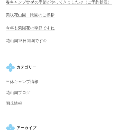
春キャンプ🌸🏕️の季節がやってきました🌿（ご予約状況）
の
紫
美咲花山園 閉園のご挨拶
陽
花
今年も紫陽花の季節ですね
と
山
花山園15日開園です🌼
ぼ
う
し
カテゴリー
が
咲
三休キャンプ情報
き
乱
花山園ブログ
れ
開花情報
、
秋
に
は
アーカイブ