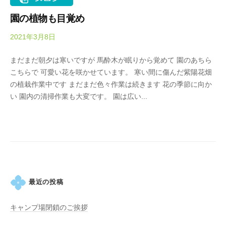
・
k
藤
園の植物も目覚め
o
が
2021年3月8日
b
咲
y
き
まだまだ朝夕は寒いですが 馬酔木が眠りから覚めて 園のあちら
O
、
こちらで 可愛い花を咲かせています。 寒い間に傷んだ紫陽花畑
k
初
の植栽作業中です まだまだ色々作業は続きます 花の季節に向か
a
夏
い 園内の清掃作業も大変です。 園は広い...
d
に
a
は
K
1
e
0
i
0
k
種
o
類
最近の投稿
２
万
キャンプ場閉鎖のご挨拶
株