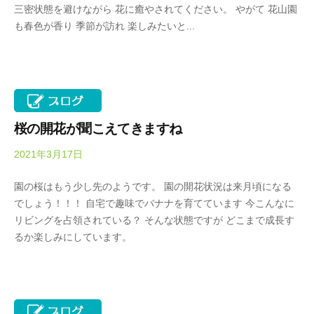
春
三密状態を避けながら 花に癒やされてください。 やがて 花山園
a
は
も春色が香り 季節が訪れ 楽しみたいと...
d
5
a
0
K
0
e
本
i
の
k
八
桜の開花が聞こえてきますね
o
重
2021年3月17日
b
桜
y
、
園の桜はもう少し先のようです。 園の開花状況は来月頃になる
O
5
でしょう！！！ 自宅で趣味でバナナを育てています 今こんなに
k
月
リビングを占領されている？ そんな状態ですが どこまで成長す
a
に
るか楽しみにしています。
d
は
a
石
K
楠
e
花
i