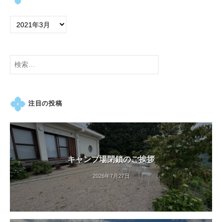
紅
葉
等
、
四
検
季
索:
折
々
注目の投稿
の
美
し
い
花
キャンプ場閉鎖のご挨拶
が
2026年7月27日
楽
し
め
ま