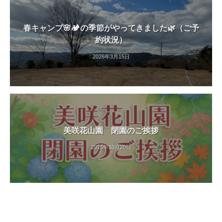
す
。
春キャンプ🌸🏕️の季節がやってきました🌿（ご予
約状況）
2026年3月15日
美咲花山園 閉園のご挨拶
2025年10月20日