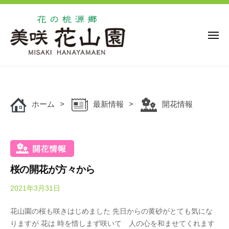
花
ー
コ
の
ン
桃
源
テ
メ
ニ
郷
ン
ュ
美
花
ー
ツ
花
咲
の
の
へ
花
桃
桃
ス
山
源
ホーム
最新情報
開花情報
キ
源
園
郷
ッ
郷
美
プ
美
咲
咲
花
花
山
桜の開花が方々から
山
園
2021年3月31日
b
園
で
y
は
花山園の桜も咲きはじめました 先日からの黄砂がとても気にな
O
、
りますが 花は 時を惜しまず咲いて 人の心を和ませてくれます
k