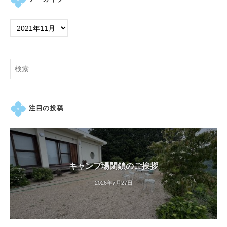
の
紫
陽
花
と
検
山
索:
ぼ
う
し
注目の投稿
が
咲
き
乱
キャンプ場閉鎖のご挨拶
れ
、
2026年7月27日
秋
に
は