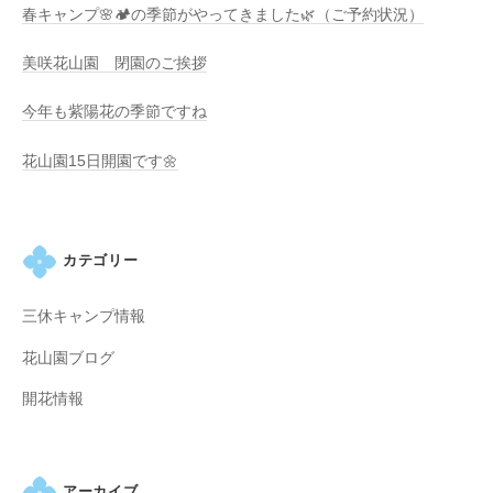
・
o
春キャンプ🌸🏕️の季節がやってきました🌿（ご予約状況）
藤
が
美咲花山園 閉園のご挨拶
咲
今年も紫陽花の季節ですね
き
、
花山園15日開園です🌼
初
夏
に
は
カテゴリー
1
0
三休キャンプ情報
0
花山園ブログ
種
類
開花情報
２
万
株
アーカイブ