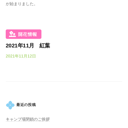
春
が始まりました。
a
は
d
5
a
0
K
0
e
本
i
の
2021年11月 紅葉
k
八
o
2021年11月12日
b
重
y
桜
O
、
k
5
a
月
d
に
a
は
K
最近の投稿
石
e
楠
i
キャンプ場閉鎖のご挨拶
花
k