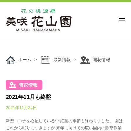
花
ー
コ
の
ン
桃
源
テ
メ
ニ
郷
ン
ュ
美
花
ー
ツ
花
咲
の
の
へ
花
桃
桃
ス
山
源
ホーム
最新情報
開花情報
キ
源
園
郷
ッ
郷
美
プ
美
咲
咲
花
花
山
2021年11月も終盤
山
園
2021年11月24日
b
園
で
y
は
新型コロナを心配している中 紅葉の季節も終わりました。 園は
O
、
これから眠りにつきますが 来年に向けての広い園内の除草作業
k