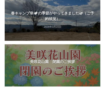
す
。
春キャンプ🌸🏕️の季節がやってきました🌿（ご予
約状況）
2026年3月15日
美咲花山園 閉園のご挨拶
2025年10月20日