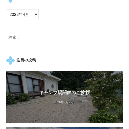
紅
葉
等
、
四
検
季
索:
折
々
注目の投稿
の
美
し
い
花
キャンプ場閉鎖のご挨拶
が
2026年7月27日
楽
し
め
ま