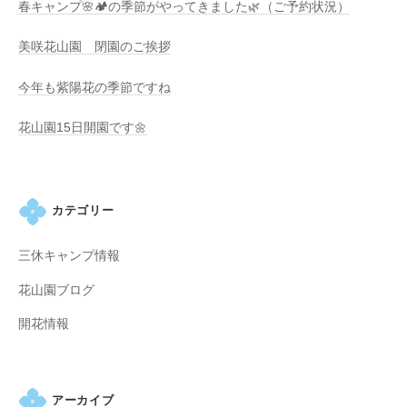
春キャンプ🌸🏕️の季節がやってきました🌿（ご予約状況）
の
紫
美咲花山園 閉園のご挨拶
陽
花
今年も紫陽花の季節ですね
と
山
花山園15日開園です🌼
ぼ
う
し
カテゴリー
が
咲
三休キャンプ情報
き
乱
花山園ブログ
れ
開花情報
、
秋
に
は
アーカイブ