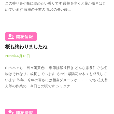
春
この香りを小瓶に詰めたい香りです 藤棚を歩くと藤が咲きはじ
a
は
めています 藤棚の手前の 九尺の長い藤...
d
5
a
0
K
0
e
本
i
の
k
八
桜も終わりましたね
o
重
2023年4月13日
b
桜
y
、
山の木々も 日々萌黄色に 季節は移り行き どんな悪条件でも植
O
5
物はそれなりに成長しています その中 紫陽花や木々も成長して
k
月
います 昨年、今年の寒さには相当ダメージが・・・ でも 植え替
a
に
え等の作業の 今日この頃です シャクナ...
d
は
a
石
K
楠
e
花
i