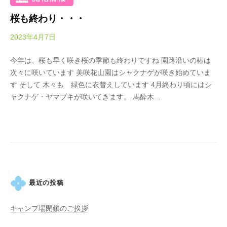
・
k
藤
桜も終わり・・・
o
が
2023年4月7日
b
咲
y
き
今年は、桜も早く咲き桜の季節も終わりですね 園路沿いの椿は
O
、
次々に咲いています 美咲花山園はシャクナゲが咲き始めていま
k
初
す そして 木々も 緑色に衣替えしています 4月終わり頃にはシ
a
夏
ャクナゲ・ヤマブキが咲いてきます。 馬酔木...
d
に
a
は
K
1
e
0
i
0
k
種
o
類
最近の投稿
２
万
キャンプ場閉鎖のご挨拶
株