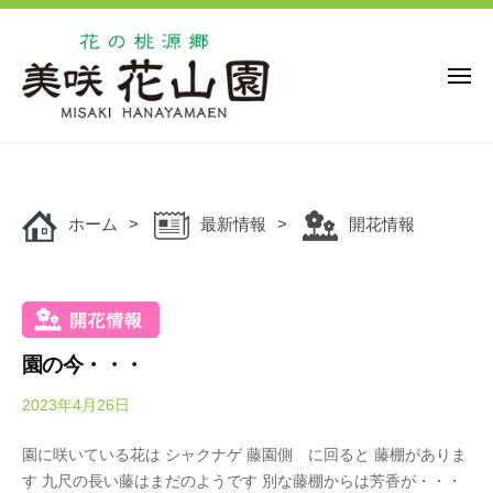
花
ー
コ
の
ン
桃
源
テ
メ
ニ
郷
ン
ュ
美
花
ー
ツ
花
咲
の
の
へ
花
桃
桃
ス
山
源
ホーム
最新情報
開花情報
キ
源
園
郷
ッ
郷
美
プ
美
咲
咲
花
花
山
園の今・・・
山
園
2023年4月26日
b
園
で
y
は
園に咲いている花は シャクナゲ 藤園側 に回ると 藤棚がありま
O
、
す 九尺の長い藤はまだのようです 別な藤棚からは芳香が・・・
k