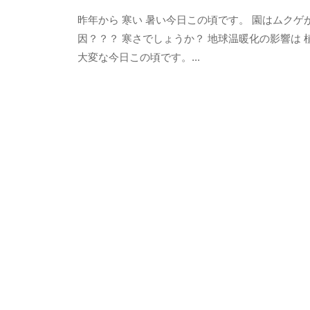
y
は
昨年から 寒い 暑い今日この頃です。 園はムクゲ
O
、
因？？？ 寒さでしょうか？ 地球温暖化の影響は 
k
春
大変な今日この頃です。...
a
は
d
5
a
0
K
0
e
本
i
k
の
o
八
重
桜
、
5
月