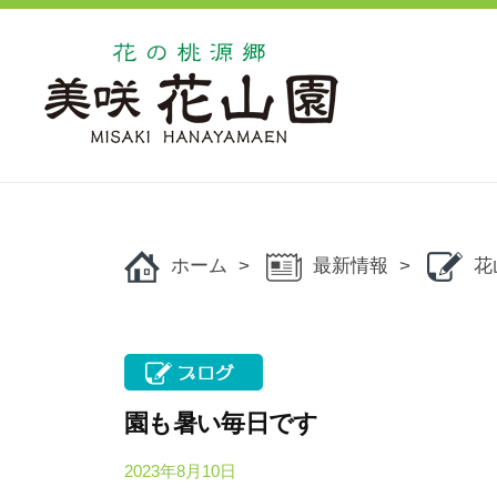
コ
の
ン
桃
源
テ
郷
ン
美
ツ
花
花
咲
へ
の
の
花
ス
桃
桃
山
キ
源
ホーム
最新情報
花
源
園
ッ
郷
郷
美
プ
美
咲
咲
花
花
山
園も暑い毎日です
山
園
2023年8月10日
b
で
園