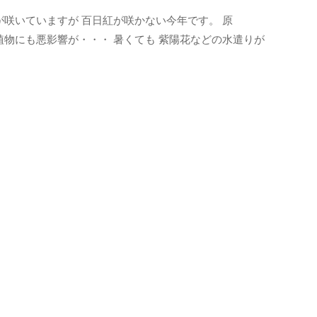
が咲いていますが 百日紅が咲かない今年です。 原
植物にも悪影響が・・・ 暑くても 紫陽花などの水遣りが