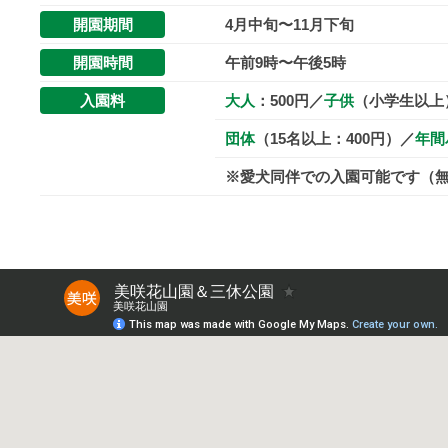
折
開園期間
4月中旬〜11月下旬
々
開園時間
午前9時〜午後5時
の
入園料
大人
：500円／
子供
（小学生以上）
美
し
団体
（15名以上：400円）／
年間
い
※愛犬同伴での入園可能です（
花
が
楽
し
め
ま
す
。