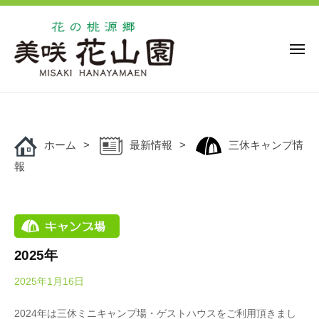
花
ー
コ
の
ン
桃
源
テ
メ
ニ
郷
ン
ュ
美
花
ー
ツ
花
咲
の
の
へ
花
桃
桃
ス
山
源
ホーム
最新情報
三休キャンプ情
キ
源
園
郷
報
ッ
郷
美
プ
美
咲
咲
花
花
山
山
園
2025年
園
で
2025年1月16日
b
は
y
、
2024年は三休ミニキャンプ場・ゲストハウスをご利用頂きまし
O