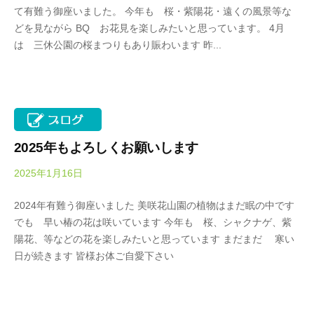
春
て有難う御座いました。 今年も 桜・紫陽花・遠くの風景等な
k
は
どを見ながら BQ お花見を楽しみたいと思っています。 4月
a
5
は 三休公園の桜まつりもあり賑わいます 昨...
d
0
a
0
K
本
e
の
i
八
k
重
2025年もよろしくお願いします
o
桜
2025年1月16日
b
、
y
5
2024年有難う御座いました 美咲花山園の植物はまだ眠の中です
O
月
でも 早い椿の花は咲いています 今年も 桜、シャクナゲ、紫
k
に
陽花、等などの花を楽しみたいと思っています まだまだ 寒い
a
は
日が続きます 皆様お体ご自愛下さい
d
石
a
楠
K
花
e