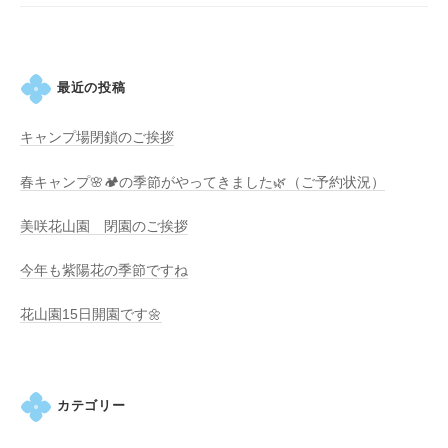
・
i
藤
k
が
o
咲
最近の投稿
き
、
キャンプ場閉鎖のご挨拶
初
夏
春キャンプ🌸🏕️の季節がやってきました🌿（ご予約状況）
に
美咲花山園 閉園のご挨拶
は
1
今年も紫陽花の季節ですね
0
0
花山園15日開園です🌼
種
類
２
カテゴリー
万
株