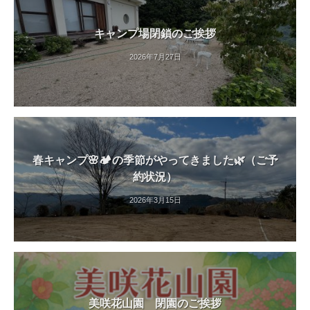
紅
葉
キャンプ場閉鎖のご挨拶
等
2026年7月27日
、
四
季
折
々
の
春キャンプ🌸🏕️の季節がやってきました🌿（ご予
美
約状況）
し
い
2026年3月15日
花
が
楽
し
め
ま
美咲花山園 閉園のご挨拶