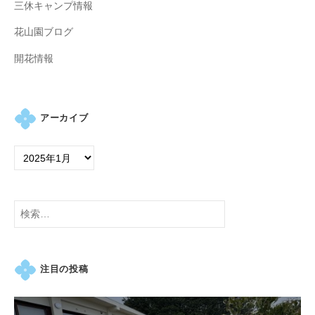
三休キャンプ情報
の
紫
花山園ブログ
陽
開花情報
花
と
山
ぼ
アーカイブ
う
し
が
咲
き
検
乱
索:
れ
、
注目の投稿
秋
に
は