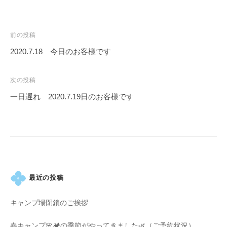
す
。
投
前の投稿
稿
2020.7.18 今日のお客様です
ナ
ビ
次の投稿
ゲ
一日遅れ 2020.7.19日のお客様です
ー
シ
ョ
ン
最近の投稿
キャンプ場閉鎖のご挨拶
春キャンプ🌸🏕️の季節がやってきました🌿（ご予約状況）