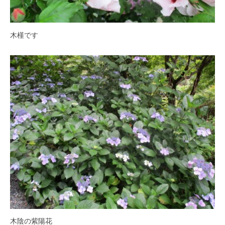
紅
葉
等
木槿です
、
四
季
折
々
の
美
し
い
花
が
楽
し
め
ま
木陰の紫陽花