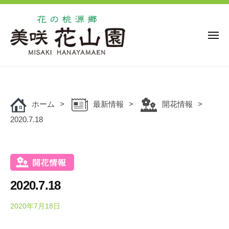
花
ー
コ
の
ン
桃
源
テ
メ
ニ
郷
ン
ュ
美
花
ー
ツ
花
咲
の
の
へ
花
桃
桃
ス
山
源
ホーム
最新情報
開花情報
キ
源
園
郷
2020.7.18
ッ
郷
美
プ
美
咲
咲
花
花
山
山
園
2020.7.18
園
で
は
2020年7月18日
b
y
、