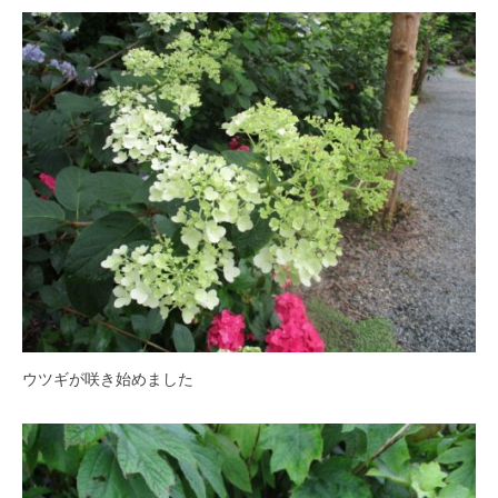
O
春
k
は
a
5
d
0
a
0
K
本
e
の
i
八
k
重
o
桜
、
5
月
に
ウツギが咲き始めました
は
石
楠
花