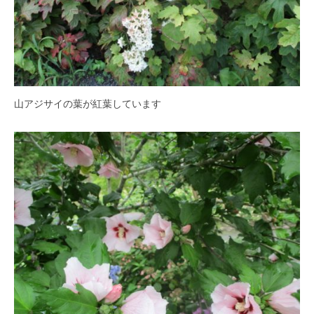
の
紫
陽
花
と
山
山アジサイの葉が紅葉しています
ぼ
う
し
が
咲
き
乱
れ
、
秋
に
は