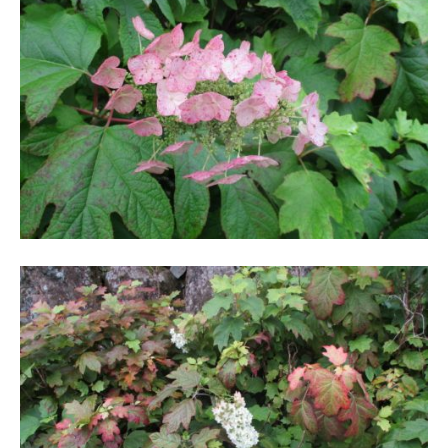
・
藤
が
咲
き
、
初
夏
に
は
1
0
0
種
類
２
万
株