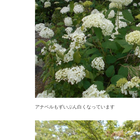
0
0
種
類
２
万
株
の
紫
陽
花
と
アナベルもずいぶん白くなっています
山
ぼ
う