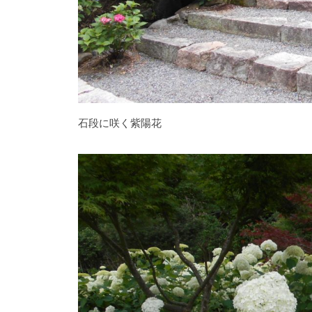
に
は
石
楠
花
・
藤
石段に咲く紫陽花
が
咲
き
、
初
夏
に
は
1