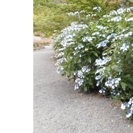
し
が
咲
き
乱
れ
、
秋
に
は
紅
葉
等
、
四
季