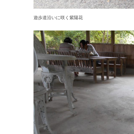
折
々
遊歩道沿いに咲く紫陽花
の
美
し
い
花
が
楽
し
め
ま
す
。