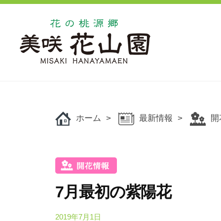
コ
の
ン
桃
源
テ
郷
ン
美
ツ
花
花
咲
へ
の
の
花
ス
桃
桃
山
キ
源
ホーム
最新情報
開
源
園
ッ
郷
郷
美
プ
美
咲
咲
花
花
山
7月最初の紫陽花
山
園
で
園
2019年7月1日
b