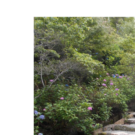
は
y
、
O
k
春
a
は
d
5
a
0
K
0
e
本
i
の
k
八
o
重
桜
、
5
月