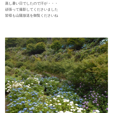
・
蒸し暑い日でしたので汗が・・・
藤
頑張って撮影してくださいました
が
皆様も山陽放送を御覧くださいね
咲
き
、
初
夏
に
は
1
0
0
種
類
２
万
株