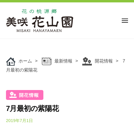
花
ー
コ
の
ン
桃
源
テ
メ
ニ
郷
ン
ュ
美
花
ー
ツ
花
咲
の
の
へ
花
桃
桃
ス
山
源
ホーム
最新情報
開花情報
7
キ
源
園
郷
月最初の紫陽花
ッ
郷
美
プ
美
咲
咲
花
花
山
山
園
7月最初の紫陽花
園
で
は
2019年7月1日
b
y
、