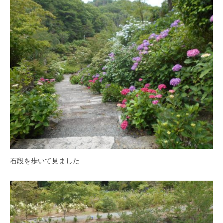
紅
葉
等
、
四
季
折
々
の
美
し
い
花
石段を歩いて見ました
が
楽
し
め
ま