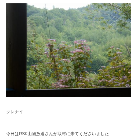
O
春
k
は
a
5
d
0
a
0
K
本
e
の
i
八
k
重
o
桜
、
5
月
に
は
クレナイ
石
楠
花
今日はRSK山陽放送さんが取材に来てくださいました