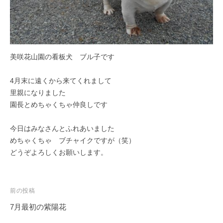
美咲花山園の看板犬 ブル子です
4月末に遠くから来てくれまして
里親になりました
園長とめちゃくちゃ仲良しです
今日はみなさんとふれあいました
めちゃくちゃ ブチャイクですが（笑）
どうぞよろしくお願いします。
投
前の投稿
稿
7月最初の紫陽花
ナ