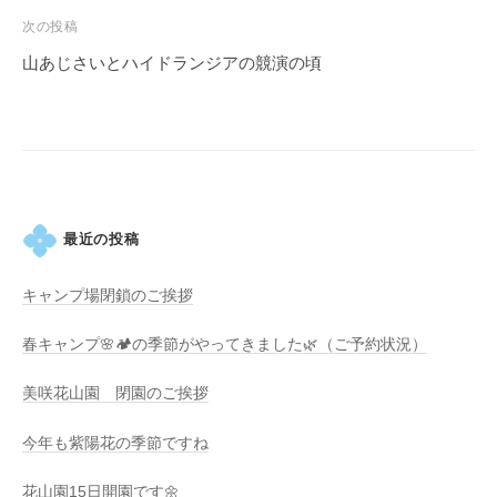
ビ
次の投稿
ゲ
山あじさいとハイドランジアの競演の頃
ー
シ
ョ
ン
最近の投稿
キャンプ場閉鎖のご挨拶
春キャンプ🌸🏕️の季節がやってきました🌿（ご予約状況）
美咲花山園 閉園のご挨拶
今年も紫陽花の季節ですね
花山園15日開園です🌼