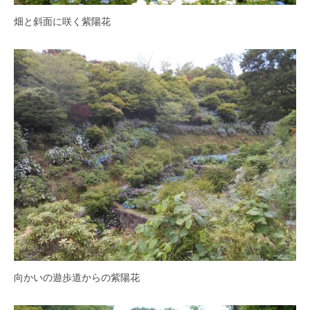
の
畑と斜面に咲く紫陽花
紫
陽
花
と
山
ぼ
う
し
が
咲
き
乱
れ
、
秋
向かいの遊歩道からの紫陽花
に
は